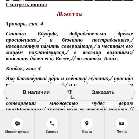
Смотреть иконы
Молитвы
Тропарь, глас 4
Свята́го Едуа́рда, доброде́тельми дре́вле
просия́вшаго,/ и безви́нно пострада́вшаго,/
новоявле́нную па́мять соверша́юще,/ и честны́м его́
моще́м покланя́ющеся,/ в весе́лии возопии́м:/
вои́стину ди́вен еси́, Бо́же,// во святы́х Твои́х.
Кондак, глас 4
Я́ко благове́рный ца́рь и све́тлый му́ченик,/ просия́л
еси́ в земли́ англи́йстей,/ и напа́дшим на тя́ врага́м
Це́ркве и держа́вы/ претерпе́л еси́ ра́ны и уда́ры,/ и
В наличии
Заказать
ско́ро преше́дше ко Спа́су на́шему,/ ны́не
сотворя́еши мно́жество чуде́с ве́рою
призЫва́ющим:/ Христа́ Бо́га не преста́й моли́ти //
оте́чество твое́ к ве́ре Правосла́вней возврати́ти.
Мессенджеры
Звонок
Карта
Почта
Житие