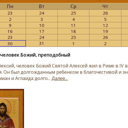
Пн
Вт
Ср
Чт
23
24
25
26
2
3
4
5
9
10
11
12
16
17
18
19
23
24
25
26
31
30
1
2
 человек Божий, преподобный
лексий, человек Божий Святой Алексей жил в Риме в IV
я. Он был долгожданным ребенком в благочестивой и з
иан и Аглаида долго...
Далее...