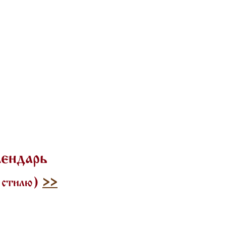
лендарь
у стилю)
>>