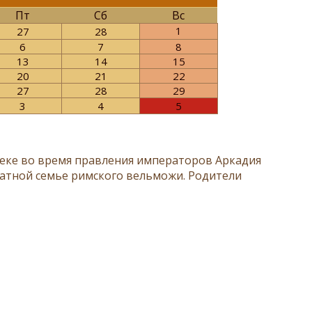
Пт
Сб
Вс
1
27
28
6
7
8
13
14
15
20
21
22
27
28
29
3
4
5
 веке во время правления императоров Аркадия
натной семье римского вельможи. Родители