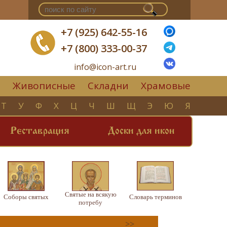
+7 (925) 642-55-16
+7 (800) 333-00-37
info@icon-art.ru
Живописные
Складни
Храмовые
▼
Т
У
Ф
Х
Ц
Ч
Ш
Щ
Э
Ю
Я
Реставрация
Доски для икон
Святые на всякую
Соборы святых
Словарь терминов
потребу
>>