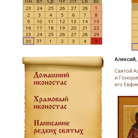
Пн
Вт
Ср
Чт
Пт
Сб
Вс
1
23
24
25
26
27
28
2
3
4
5
6
7
8
9
10
11
12
13
14
15
16
17
18
19
20
21
22
23
24
25
26
27
28
29
31
30
1
2
3
4
5
Алексий,
Святой А
Домашний
и Гонори
иконостас
его Евфим
Храмовый
иконостас
Написание
редких святых