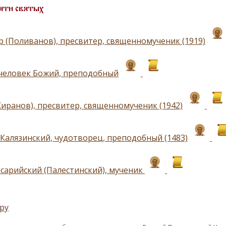
яти святых
р (Поливанов), пресвитер, священномученик (1919)
 человек Божий, преподобный
Киранов), пресвитер, священномученик (1942)
Калязинский, чудотворец, преподобный (1483)
сарийский (Палестинский), мученик
ру