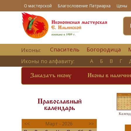
О мастерской
Благословение Патриарха
Цены
Спаситель
Богородица
Иконы:
Иконы по алфавиту:
А
Б
В
Г
Заказать икону
Иконы в наличи
Православный
календарь
Календ
<<
Март - 2026
>>