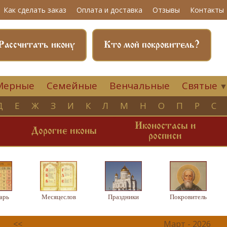
Как сделать заказ
Оплата и доставка
Отзывы
Контакты
Рассчитать икону
Кто мой покровитель?
Мерные
Семейные
Венчальные
Святые
Д
Е
Ж
З
И
К
Л
М
Н
О
П
Р
С
Иконостасы и
и
Дорогие иконы
росписи
арь
Месяцеслов
Праздники
Покровитель
<<
Март - 2026