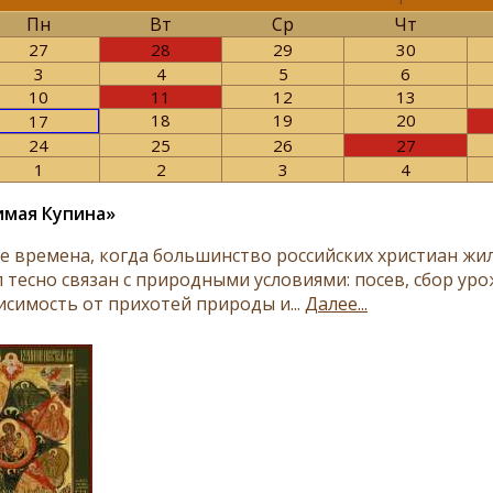
Пн
Вт
Ср
Чт
27
28
29
30
3
4
5
6
10
11
12
13
18
19
20
17
24
25
26
27
1
2
3
4
имая Купина»
е времена, когда большинство российских христиан жил
л тесно связан с природными условиями: посев, сбор уро
исимость от прихотей природы и...
Далее...