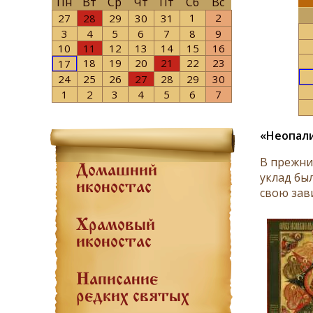
Пн
Вт
Ср
Чт
Пт
Сб
Вс
1
2
27
28
29
30
31
3
4
5
6
7
8
9
10
11
12
13
14
15
16
18
19
20
21
22
23
17
24
25
26
27
28
29
30
1
2
3
4
5
6
7
«Неопал
В прежни
Домашний
уклад бы
иконостас
свою зав
Храмовый
иконостас
Написание
редких святых