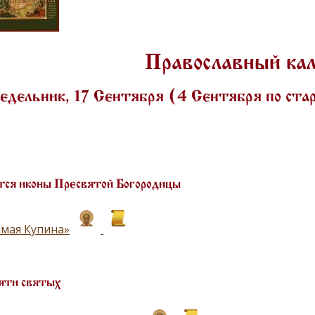
Православный ка
едельник, 17 Сентября (4 Сентября по ст
ся иконы Пресвятой Богородицы
мая Купина»
яти святых