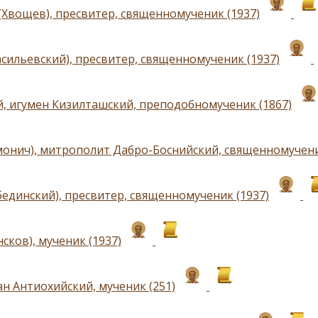
(Хвощев), пресвитер, священномученик (1937)
асильевский), пресвитер, священномученик (1937)
, игумен Кизилташский, преподобномученик (1867)
монич), митрополит Дабро-Боснийский, священномучени
бединский), пресвитер, священномученик (1937)
сков), мученик (1937)
н Антиохийский, мученик (251)