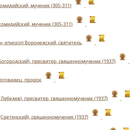
омидийский, мученик (305-311)
омидийский, мученик (305-311)
, епископ Воронежский, святитель
Богородский), пресвитер, священномученик (1937)
оговидец, пророк
(Лебедев), пресвитер, священномученик (1937)
(Сретенский), священномученик (1937)