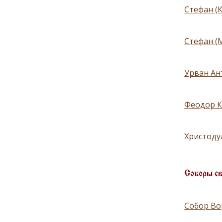
Стефан (
Стефан (
Урван Ан
Феодор К
Христоду
Соборы с
Собор Во