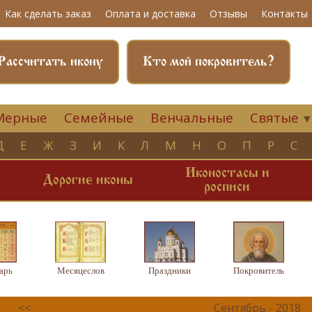
Как сделать заказ
Оплата и доставка
Отзывы
Контакты
Рассчитать икону
Кто мой покровитель?
Мерные
Семейные
Венчальные
Святые
Д
Е
Ж
З
И
К
Л
М
Н
О
П
Р
С
Иконостасы и
и
Дорогие иконы
росписи
арь
Месяцеслов
Праздники
Покровитель
<<
Сентябрь - 2018