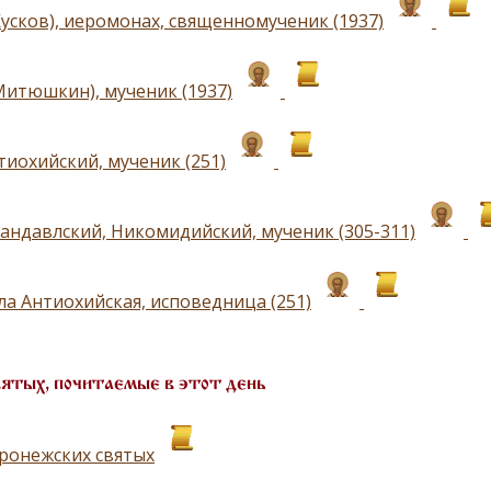
Кусков), иеромонах, священномученик (1937)
Митюшкин), мученик (1937)
тиохийский, мученик (251)
андавлский, Никомидийский, мученик (305-311)
ла Антиохийская, исповедница (251)
вятых, почитаемые в этот день
ронежских святых