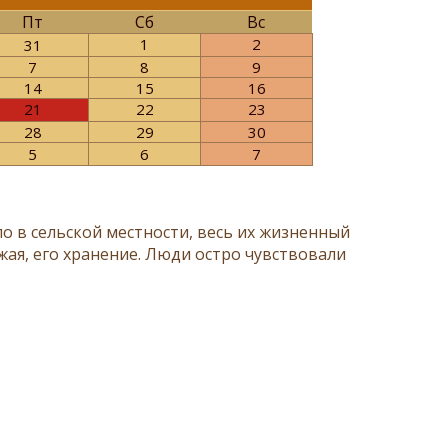
Пт
Сб
Вс
1
2
31
7
8
9
14
15
16
21
22
23
28
29
30
5
6
7
о в сельской местности, весь их жизненный
жая, его хранение. Люди остро чувствовали