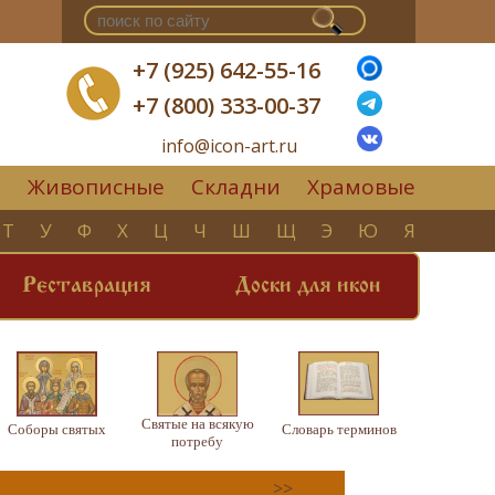
+7 (925) 642-55-16
+7 (800) 333-00-37
info@icon-art.ru
Живописные
Складни
Храмовые
▼
Т
У
Ф
Х
Ц
Ч
Ш
Щ
Э
Ю
Я
Реставрация
Доски для икон
Святые на всякую
Соборы святых
Словарь терминов
потребу
>>