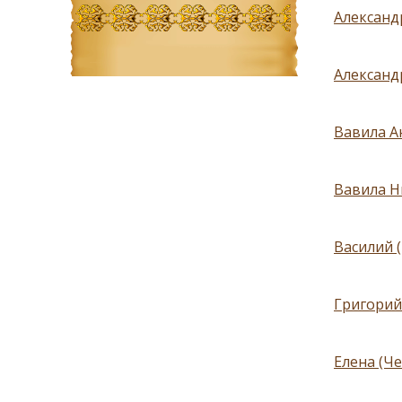
Александр
Александ
Вавила А
Вавила Н
Василий (
Григорий
Елена (Че