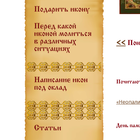
Подарить икону
Перед какой
иконой молиться
в различных
<<
Пон
ситуациях
Написание икон
Почитают
под оклад
«Неопали
День пам
Статьи