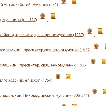
й Антиохийский, мученик (251)
 мученица (ок. 117)
майлов), пресвитер, священномученик (1937)
асилевский), пресвитер,священномученик (1937)
омашкин), пресвитер, священномученик (1937)
елгородский, епископ (1754)
андавлский, Никомидийский, мученик (305-311)