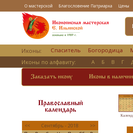
О мастерской
Благословение Патриарха
Цены
Спаситель
Богородица
Иконы:
Иконы по алфавиту:
А
Б
В
Г
Заказать икону
Иконы в наличи
Православный
календарь
Календ
<<
Сентябрь - 2018
>>