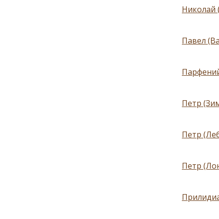
Николай 
Павел (В
Парфений
Петр (Зи
Петр (Ле
Петр (Лон
Прилидиа