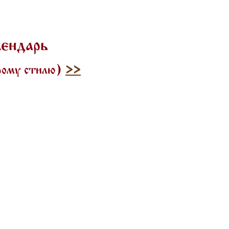
лендарь
арому стилю)
>>