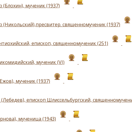
 (Блохин), мученик (1937)
р (Никольский),пресвитер. священномученик (1937)
нтиохийский, епископ, священномученик (251)
икомидийский, мученик (VI)
Ежов), мученик (1937)
 (Лебедев), епископ Шлиссельбургский, священномучени
рнова), мученица (1943)