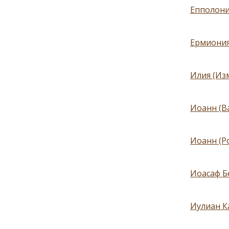
Епполони
Ермиония,
Илия (Из
Иоанн (В
Иоанн (Р
Иоасаф Б
Иулиан К