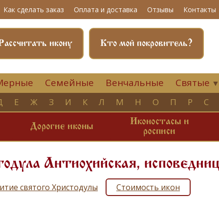
Как сделать заказ
Оплата и доставка
Отзывы
Контакты
Рассчитать икону
Кто мой покровитель?
Мерные
Семейные
Венчальные
Святые
Д
Е
Ж
З
И
К
Л
М
Н
О
П
Р
С
Иконостасы и
и
Дорогие иконы
росписи
одула Антиохийская, исповедни
итие святого Христодулы
Стоимость икон