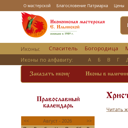
О мастерской
Благословение Патриарха
Цены
Спаситель
Богородица
Иконы:
Иконы по алфавиту:
А
Б
В
Г
Заказать икону
Иконы в наличи
Христ
Православный
календарь
Читать ж
<<
Август - 2026
>>