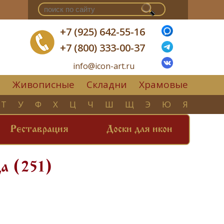
+7 (925) 642-55-16
+7 (800) 333-00-37
info@icon-art.ru
Живописные
Складни
Храмовые
▼
Т
У
Ф
Х
Ц
Ч
Ш
Щ
Э
Ю
Я
Реставрация
Доски для икон
ца (251)