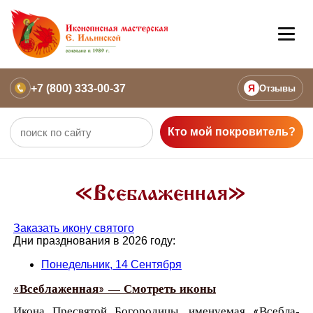
+7 (800) 333-00-37
Я
Отзывы
Кто мой покровитель?
«Всеблаженная»
Заказать икону святого
Дни празднования в 2026 году:
Понедельник, 14 Сентября
«Всеблаженная» — Смотреть иконы
Ико­на Пре­свя­той Бо­го­ро­ди­цы, име­ну­е­мая «Все­б­ла­