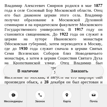
Владимир Алексеевич Смирнов родился в мае 1877
года в селе Сосновый Бор Московской области. Отец
его был диаконом церкви этого села. Владимир
получил образование в Московской Духовной
семинарии и на юридическом факультете Московского
Государственного университета. В 1917 году он
становится священником. До 1922 года он служит в
церкви на хуторе Ивановского монастыря
(Московская губерния), затем переводится в Москву,
где до 1930 года служит сначала в церкви Святых
Семи Вселенских Соборов близ Новодевичьего
монастыря, а затем в церкви Сошествия Святаго Духа
на Кропоткинской улице. Отец Владимир был
возведен в сан протоиерея. В марте 1930 года
В наличии
Заказать
священник был осужден Хамовническим судом на
выселение из Москвы, в августе на его квартире был
произведен обыск, а 28 декабря он был арестован и
помещен в Бутырскую тюрьму. При аресте было
предъявлено обвинение в «антисоветской агитации».
Особое Совещание при Коллегии ОГПУ СССР
проговорило отца Владимира высылке в Северный
Мессенджеры
Звонок
Карта
Почта
край сроком на 3 года.