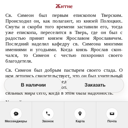
Житие
Св. Симеон был первым епископом Тверским.
Происходил он, как полагают, из князей Полоцких.
Смуты и скорби того времени заставили его, тогда
уже епископа, переселится в Тверь, где он был с
радостью принят князем Ярославом Ярославичем.
Последний наделил кафедру св. Симеона многими
имениями и угодьями. Когда князь Ярослав скон-
чался, то Симеон с честью похоронил своего
благодетеля.
Св. Симеон был добрым пастырем своего стада. О
нем летопись свидетельствует, что он был учительный
епископ, заступался перед князем за обиженных,
В наличии
Заказать
благотворил нищим и сиротам и бестрепетно обличал
сильных мира сего, когда в этом была надобность.
Утешайте печальных, говорил он князьям и
наместникам, избавляйте слабых от рук сильных. Вы
тем даете и помогаете, у кого и так много золота и
серебра, а не тем, кто но имеет ни пенязя. Вы
Мессенджеры
Звонок
Карта
Почта
подобны дождевой туче, пускающей воду над морем,