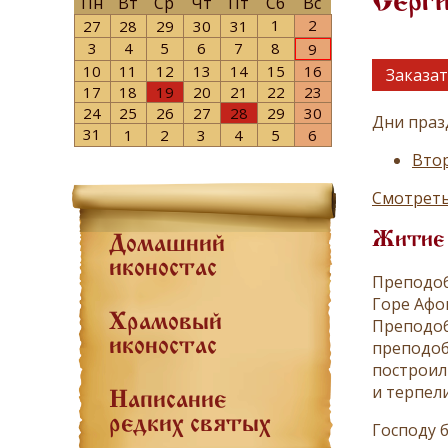
Серги
Пн
Вт
Ср
Чт
Пт
Сб
Вс
1
2
27
28
29
30
31
3
4
5
6
7
8
9
10
11
12
13
14
15
16
Заказат
17
18
19
20
21
22
23
24
25
26
27
28
29
30
Дни праз
31
1
2
3
4
5
6
Втор
Смотреть
Житие
Домашний
иконостас
Преподоб
Горе Афо
Храмовый
Преподоб
иконостас
преподоб
построил
и терпел
Написание
редких святых
Господу 