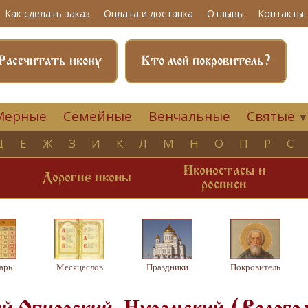
Как сделать заказ
Оплата и доставка
Отзывы
Контакты
Рассчитать икону
Кто мой покровитель?
Мерные
Семейные
Венчальные
Святые
Д
Е
Ж
З
И
К
Л
М
Н
О
П
Р
С
Иконостасы и
и
Дорогие иконы
росписи
арь
Месяцеслов
Праздники
Покровитель