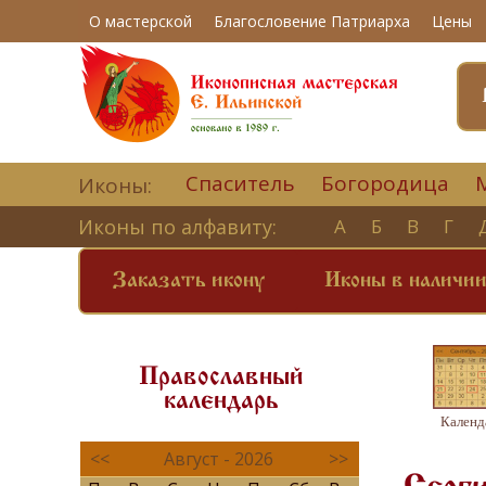
О мастерской
Благословение Патриарха
Цены
Спаситель
Богородица
Иконы:
Иконы по алфавиту:
А
Б
В
Г
Заказать икону
Иконы в наличи
Православный
календарь
Календ
<<
Август - 2026
>>