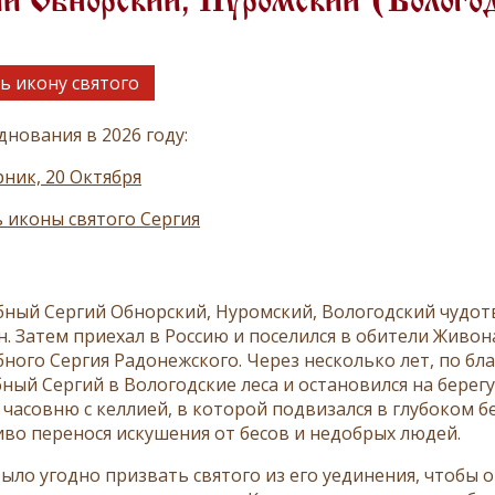
й Обнорский, Нуромский (Волого
ь икону святого
днования в 2026 году:
ник, 20 Октября
 иконы святого Сергия
ный Сергий Обнорский, Нуромский, Вологодский чудотв
н. Затем приехал в Россию и поселился в обители Жив
ного Сергия Радонежского. Через несколько лет, по б
ный Сергий в Вологодские леса и остановился на берегу
 часовню с келлией, в которой подвизался в глубоком 
иво перенося искушения от бесов и недобрых людей.
было угодно призвать святого из его уединения, чтобы 