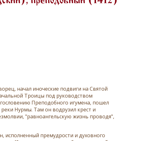
дский), преподобный (1412)
орец, начал иноческие подвиги на Святой
оначальной Троицы под руководством
лагословению Преподобного игумена, пошел
 реки Нурмы. Там он водрузил крест и
безмолвии, "равноангельскую жизнь проводя",
он, исполненный премудрости и духовного