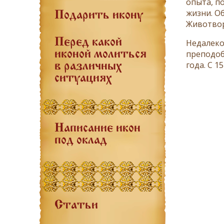
опыта, п
жизни. О
Подарить икону
Животвор
Перед какой
Недалеко
преподоб
иконой молиться
года. С 1
в различных
ситуациях
Написание икон
под оклад
Статьи