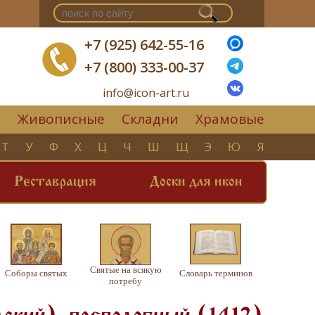
+7 (925) 642-55-16
+7 (800) 333-00-37
info@icon-art.ru
Живописные
Складни
Храмовые
▼
Т
У
Ф
Х
Ц
Ч
Ш
Щ
Э
Ю
Я
Реставрация
Доски для икон
Святые на всякую
Соборы святых
Словарь терминов
потребу