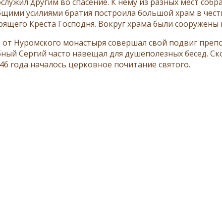
ослужил другим во спасение. К нему из разных мест соб
бщими усилиями братия построила большой храм в чес
ящего Креста Господня. Вокруг храма были сооружены 
 от Нуромского монастыря совершал свой подвиг преп
ный Сергий часто навещал для душеполезных бесед. Ск
546 года началось церковное почитание святого.