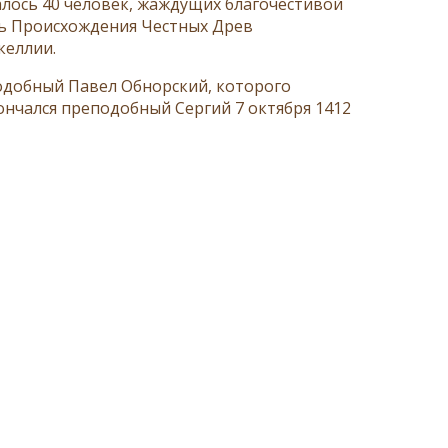
ралось 40 человек, жаждущих благочестивой
ть Происхождения Честных Древ
келлии.
одобный Павел Обнорский, которого
ончался преподобный Сергий 7 октября 1412