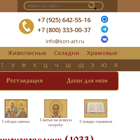
+7 (925) 642-55-16
+7 (800) 333-00-37
info@icon-art.ru
Живописные
Складни
Храмовые
▼
Т
У
Ф
Х
Ц
Ч
Ш
Щ
Э
Ю
Я
Реставрация
Доски для икон
Святые на всякую
Соборы святых
Словарь терминов
потребу