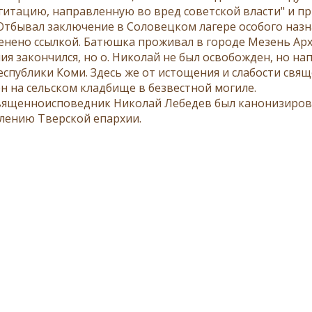
гитацию, направленную во вред советской власти" и п
 Отбывал заключение в Соловецком лагере особого назн
енено ссылкой. Батюшка проживал в городе Мезень Арха
ия закончился, но о. Николай не был освобожден, но на
спублики Коми. Здесь же от истощения и слабости свяще
н на сельском кладбище в безвестной могиле.
вященноисповедник Николай Лебедев был канонизирова
лению Тверской епархии.