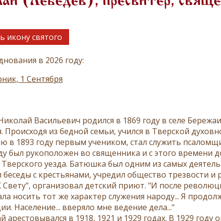
ай (Лебедев), пресвитер, свящ
ь икону святого
днования в 2026 году:
ник, 1 Сентября
Николай Васильевич родился в 1869 году в селе Бережаи
. Происходя из бедной семьи, учился в Тверской духовн
ю в 1893 году первым учеником, стал служить псаломщи
оду был рукоположен во священника и с этого времени до
 Тверского уезда. Батюшка был одним из самых деятель
 беседы с крестьянами, учредил общество трезвости и
 Свету", организовал детский приют. "И после революци
ла носить тот же характер служения народу... Я продо
и. Население... вверяло мне ведение дела..."
й арестовывался в 1918, 1921 и 1929 годах. В 1929 году 