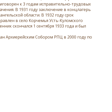
риговорен к 3 годам исправительно-трудовых
ачения. В 1931 году заключение в концлагерь
нгельской области. В 1932 году срок
правлен в село Корчемья Усть-Куломского
нник скончался 1 сентября 1933 года и был
н Архиерейским Собором РПЦ в 2000 году по