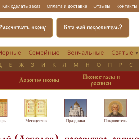
Как сделать заказ
Оплата и доставка
Отзывы
Контакты
Рассчитать икону
Кто мой покровитель?
Мерные
Семейные
Венчальные
Святые
Д
Е
Ж
З
И
К
Л
М
Н
О
П
Р
С
Иконостасы и
и
Дорогие иконы
росписи
арь
Месяцеслов
Праздники
Покровитель