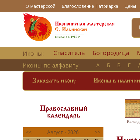
О мастерской
Благословение Патриарха
Цены
Спаситель
Богородица
Иконы:
Иконы по алфавиту:
А
Б
В
Г
Заказать икону
Иконы в наличи
Православный
календарь
Календ
<<
Август - 2026
>>