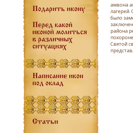
амвона а
Подарить икону
лагерей.
было зам
заключен
Перед какой
района ре
иконой молиться
похороне
в различных
Святой с
ситуациях
представ
Написание икон
под оклад
Статьи