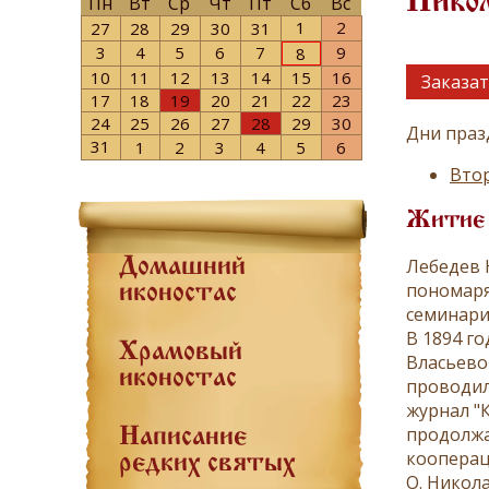
Никол
Пн
Вт
Ср
Чт
Пт
Сб
Вс
1
2
27
28
29
30
31
3
4
5
6
7
9
8
10
11
12
13
14
15
16
Заказат
17
18
19
20
21
22
23
24
25
26
27
28
29
30
Дни праз
31
1
2
3
4
5
6
Втор
Житие
Лебедев 
Домашний
пономаря
иконостас
семинари
В 1894 г
Храмовый
Власьево
иконостас
проводил
журнал "К
продолжа
Написание
коопераци
редких святых
О. Никола