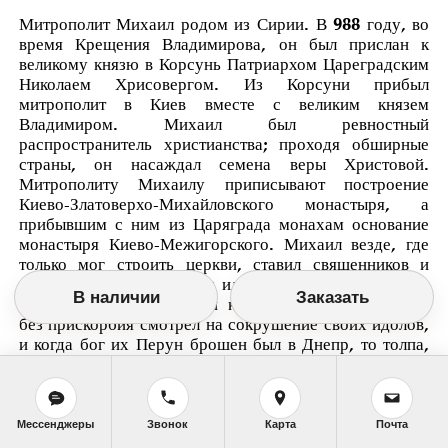
Митрополит Михаил родом из Сирии. В 988 году, во
время Крещения Владимирова, он был прислан к
великому князю в Корсунь Патриархом Цареградским
Николаем Хрисовергом. Из Корсуни прибыл
митрополит в Киев вместе с великим князем
Владимиром. Михаил был ревностный
распространитель христианства; проходя обширные
страны, он насаждал семена веры Христовой.
Митрополиту Михаилу приписывают построение
Киево-Златоверхо-Михайловского монастыря, а
прибывшим с ним из Царяграда монахам основание
монастыря Киево-Межигорского. Михаил везде, где
только мог строить церкви, ставил священников и
диаконов и ниспровергал идолов. Летописи говорят,
В наличии
Заказать
что народ, прилепленный к древнему суеверию, не
без прискорбия смотрел на сокрушение своих идолов,
и когда бог их Перун брошен был в Днепр, то толпа,
бежавшая за своим идолом, кричала вслед: Перуне,
выдыбай! т. е. выплывай. Истукан, стремлением вод
несомый, якобы повинуясь гласу вопиющих к нему,
пристал к берегу при самом том месте, где после, в XI
Мессенджеры
Звонок
Карта
Почта
столетии, был построен монастырь и назван