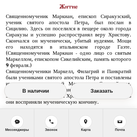
Житие
Священномученик Маркиан, епископ Сиракузский,
ученик святого апостола Петра, был послан в
Сицилию. Здесь он поселился в пещере около города
Сиракузы и успешно распространял веру Христову.
Скончался он мученически, убитый иудеями. Мощи
его находятся в итальянском городе Гаэте.
(Священномученик Маркиан - одно лицо со святым
Маркеллом, епископом Сикелийским, память которого
9 февраля.)
Священномученики Маркелл, Филагрий и Панкратий
были учениками святого апостола Петра и поставлены
им епископами: святой Маркелл - Сицилийским,
Филагрий - Кипрским и Панкратий - Тавроменийским.
В наличии
Заказать
За распространение веры Христовой среди язычников
они восприняли мученическую кончину.
Мессенджеры
Звонок
Карта
Почта