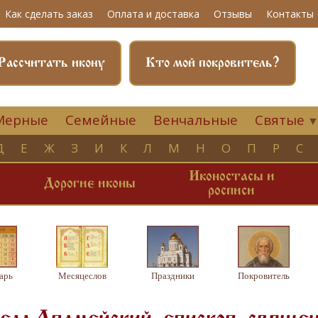
Как сделать заказ
Оплата и доставка
Отзывы
Контакты
Рассчитать икону
Кто мой покровитель?
Мерные
Семейные
Венчальные
Святые
Д
Е
Ж
З
И
К
Л
М
Н
О
П
Р
С
Иконостасы и
и
Дорогие иконы
росписи
арь
Месяцеслов
Праздники
Покровитель