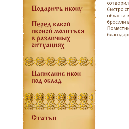
сотворил
Подарить икону
быстро сг
области 
бросили 
Перед какой
Поместны
иконой молиться
благодар
в различных
ситуациях
Написание икон
под оклад
Статьи