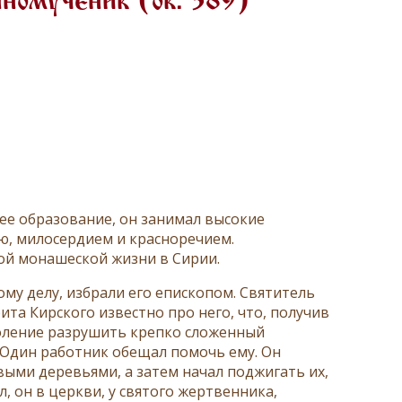
номученик (ок. 389)
ее образование, он занимал высокие
ю, милосердием и красноречием.
ной монашеской жизни в Сирии.
ому делу, избрали его епископом. Святитель
ита Кирского известно про него, что, получив
воление разрушить крепко сложенный
. Один работник обещал помочь ему. Он
ыми деревьями, а затем начал поджигать их,
л, он в церкви, у святого жертвенника,