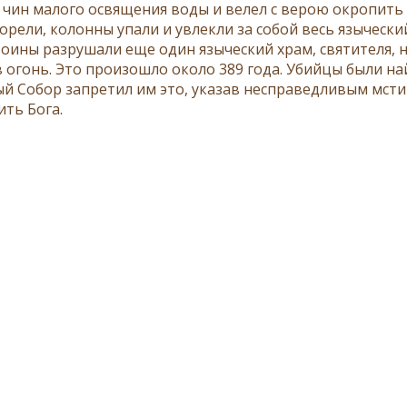
 чин малого освящения воды и велел с верою окропить 
орели, колонны упали и увлекли за собой весь язычески
воины разрушали еще один языческий храм, святителя, 
в огонь. Это произошло около 389 года. Убийцы были на
й Собор запретил им это, указав несправедливым мстит
ить Бога.