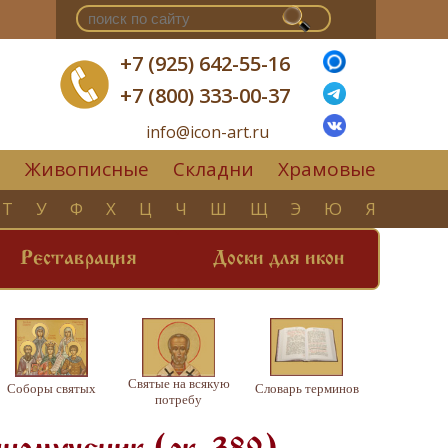
+7 (925) 642-55-16
+7 (800) 333-00-37
info@icon-art.ru
Живописные
Складни
Храмовые
▼
Т
У
Ф
Х
Ц
Ч
Ш
Щ
Э
Ю
Я
Реставрация
Доски для икон
Святые на всякую
Соборы святых
Словарь терминов
потребу