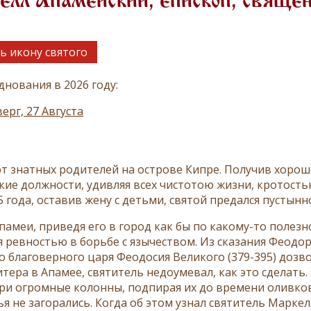
лл Апамейский, епископ, священ
ь икону святого
днования в 2026 году:
ерг, 27 Августа
от знатных родителей на острове Кипре. Получив хорош
кие должности, удивляя всех чистотою жизни, кротость
5 года, оставив жену с детьми, святой предался пустын
памеи, приведя его в город как бы по какому-то полезн
я ревностью в борьбе с язычеством. Из сказания Феодор
го благоверного царя Феодосия Великого (379-395) доз
тера в Апамее, святитель недоумевал, как это сделать
ри огромные колонны, подпирая их до времени оливков
я не загорались. Когда об этом узнал святитель Маркел