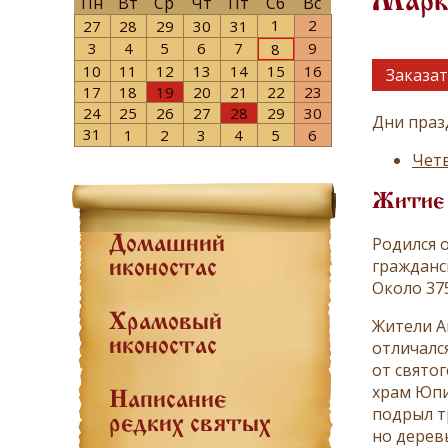
Марке
Пн
Вт
Ср
Чт
Пт
Сб
Вс
1
2
27
28
29
30
31
3
4
5
6
7
9
8
10
11
12
13
14
15
16
Заказат
17
18
19
20
21
22
23
24
25
26
27
28
29
30
Дни праз
31
1
2
3
4
5
6
Четв
Житие
Родился 
Домашний
гражданс
иконостас
Около 37
Храмовый
Жители А
иконостас
отличалс
от свято
храм Юпи
Написание
подрыл т
редких святых
но деревь