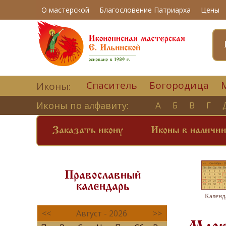
О мастерской
Благословение Патриарха
Цены
Спаситель
Богородица
Иконы:
Иконы по алфавиту:
А
Б
В
Г
Заказать икону
Иконы в наличи
Православный
календарь
Календ
<<
Август - 2026
>>