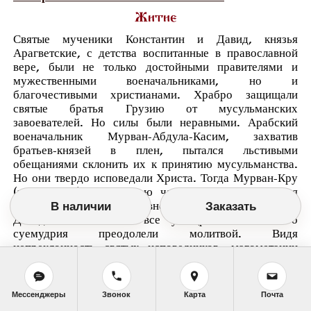
Житие
Святые мученики Константин и Давид, князья
Арагветские, с детства воспитанные в православной
вере, были не только достойными правителями и
мужественными военачальниками, но и
благочестивыми христианами. Храбро защищали
святые братья Грузию от мусульманских
завоевателей. Но силы были неравными. Арабский
военачальник Мурван-Абдула-Касим, захватив
братьев-князей в плен, пытался льстивыми
обещаниями склонить их к принятию мусульманства.
Но они твердо исповедали Христа. Тогда Мурван-Кру
(кру глухой) с помощью чародеев хотел добиться
отречения их от православной веры. Но святые братья
В наличии
Заказать
Давид и Константин все ухищрения языческого
суемудрия преодолели молитвой. Видя
непреклонность святых исповедников, магометанин
приказал подвергнуть их жестоким мучениям, а затем
утопить в реке Риони (в 740 году). Река вынесла тела
братьев, освещенные тремя столпами света.
Мессенджеры
Звонок
Карта
Почта
Христиане взяли тела святых мучеников из реки и