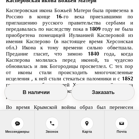
Касперовская икона Божьей Матери
Касперовская икона Божьей Матери была привезена в
Россию в конце 16-го века приехавшими по
приглашению русского правительства сербами и
передавалась по наследству пока в 1809 году не была
приобретена помещицей Иулианией Касперовой из
имения Касперово (в настоящее время Херсонская
обл.) Икона к тому времени сильно обветшала.
Предание гласит, что зимою 1840 года, когда
Касперова молилась перед иконой, та чудесно
обновилась и лик Богородицы просветлел. С тех пор
от иконы стали происходить многочисленные
исцеления , к ней стали стекаться паломники и с 1852
года по просьбе жителей Херсона каждый год на
праздник Вознесения икону стали приносить в
В наличии
Заказать
городской собор.
Во время Крымской войны образ был перенесен
крестным ходом в Одессу. Епископ Инокентий
(Борисов) каждую пятницу перед литургией читал
перед иконой акафист Покрову Божьей Матери,
составленный им самим и город остался невредим, а
Мессенджеры
Звонок
Карта
Почта
1-го октября 1854 года осада Одессы была снята. С