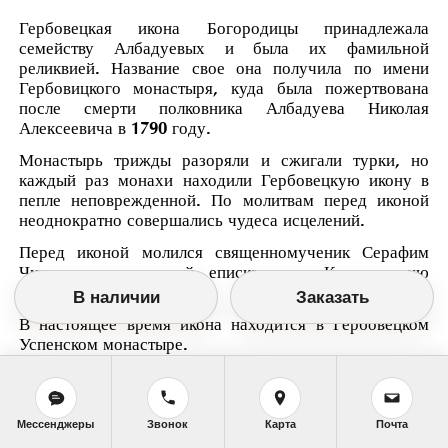
Гербовецкая икона Богородицы принадлежала
семейству Албадуевых и была их фамильной
реликвией. Название свое она получила по имени
Гербовицкого монастыря, куда была пожертвована
после смерти полковника Албадуева Николая
Алексеевича в 1790 году.
Монастырь трижды разоряли и сжигали турки, но
каждый раз монахи находили Гербовецкую икону в
пепле неповрежденной. По молитвам перед иконой
неоднократно совершались чудеса исцелений.
Перед иконой молился священномученик Серафим
Чичагов, назначенный епископом в Кишиневскую
епархию в 1908 году.
В наличии
Заказать
В настоящее время икона находится в Гербовецком
Успенском монастыре.
Мессенджеры
Звонок
Карта
Почта