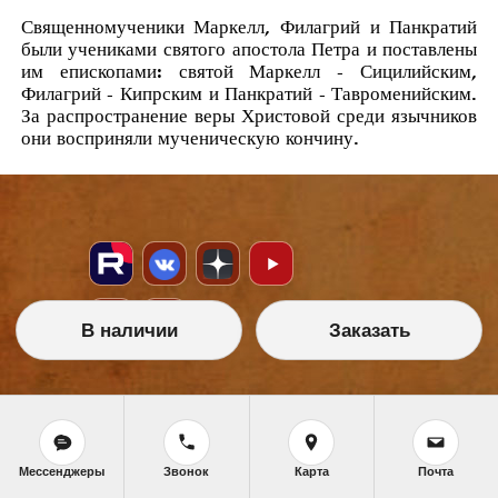
Священномученики Маркелл, Филагрий и Панкратий
были учениками святого апостола Петра и поставлены
им епископами: святой Маркелл - Сицилийским,
Филагрий - Кипрским и Панкратий - Тавроменийским.
За распространение веры Христовой среди язычников
они восприняли мученическую кончину.
В наличии
Заказать
НАШИ УСЛУГИ
Икона на заказ
Магазин готовых икон
Мессенджеры
Звонок
Карта
Почта
Школа иконописи