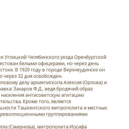
ке Углицкий Челябинского уезда Оренбургской
арестован белыми офицерами, но через день
оке. В 1920 году в городе Верхнеудинске он
о через 32 дня освобожден.
пповому делу архиепископа Алексия (Орлова) и
равка: Захаров Ф.Д., ведя бродячий образ
и населения антисоветскую агитацию
ельства. Кроме того, является
ьности Ташкентского митрополита и местных
онтреволлюционными группированиями
рилла (Смирнова), митрополита Иосифа