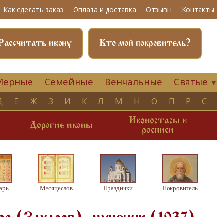
Как сделать заказ
Оплата и доставка
Отзывы
Контакты
Рассчитать икону
Кто мой покровитель?
Мерные
Семейные
Венчальные
Святые
Д
Е
Ж
З
И
К
Л
М
Н
О
П
Р
С
Иконостасы и
и
Дорогие иконы
росписи
арь
Месяцеслов
Праздники
Покровитель