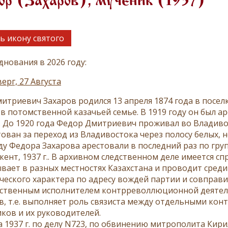
р (Захаров), мученик (1937)
ь икону святого
днования в 2026 году:
ерг, 27 Августа
итриевич Захаров родился 13 апреля 1874 года в посел
 в потомственной казачьей семье. В 1919 году он был 
 До 1920 года Федор Дмитриевич проживал во Владивост
ован за переход из Владивостока через полосу белых, н
оду Федора Захарова арестовали в последний раз по гру
мкент, 1937 г.. В архивном следственном деле имеется сп
ывает в разных местностях Казахстана и проводит сред
ческого характера по адресу вождей партии и совправит
ственным исполнителем контрреволлюционной деятел
в, т.е. выполняет роль связиста между отдельными к
ков и их руководителей.
та 1937 г. по делу N723, по обвинению митрополита Ки