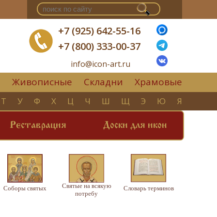
+7 (925) 642-55-16
+7 (800) 333-00-37
info@icon-art.ru
Живописные
Складни
Храмовые
▼
Т
У
Ф
Х
Ц
Ч
Ш
Щ
Э
Ю
Я
Реставрация
Доски для икон
Святые на всякую
Соборы святых
Словарь терминов
потребу