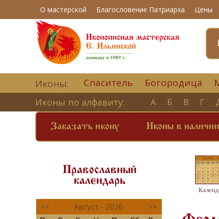
О мастерской
Благословение Патриарха
Цены
Спаситель
Богородица
Иконы:
Иконы по алфавиту:
А
Б
В
Г
Заказать икону
Иконы в наличи
Православный
календарь
Календ
<<
Август - 2026
>>