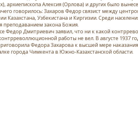
х), архиепископа Алексия (Орлова) и других было выне
очего говорилось: Захаров Федор связист между центр
ии Казахстана, Узбекистана и Киргизии. Среди населе
я преподаванием закона Божия.
се Федор Дмитриевич заявил, что ни к какой контрре
контрреволлюционной работы не вел. В августе 1937 г
приговорила Федора Захарова к высшей мере наказания. 
алке города Чимкента в Южно-Казахстанской области.