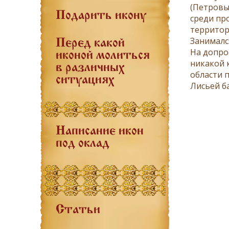
(Петровы
Подарить икону
среди пр
территор
Занималс
Перед какой
На допро
иконой молиться
никакой 
в различных
области 
ситуациях
Лисьей б
Написание икон
под оклад
Статьи