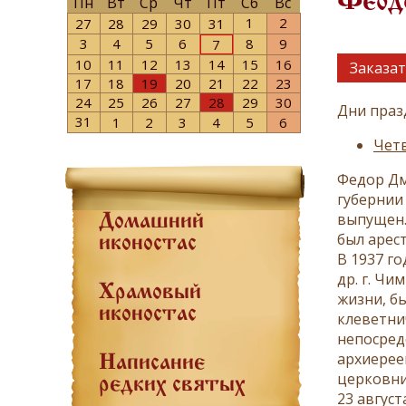
Феодо
Пн
Вт
Ср
Чт
Пт
Сб
Вс
1
2
27
28
29
30
31
3
4
5
6
8
9
7
10
11
12
13
14
15
16
Заказат
17
18
19
20
21
22
23
24
25
26
27
28
29
30
Дни праз
31
1
2
3
4
5
6
Четв
Федор Дм
губернии
выпущен.
Домашний
был арест
иконостас
В 1937 г
др. г. Чи
Храмовый
жизни, б
иконостас
клеветни
непосред
архиерее
Написание
церковни
редких святых
23 авгус