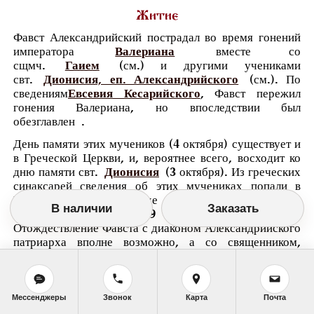
Житие
Фавст Александрийский пострадал во время гонений
императора
Валериана
вместе со
сщмч.
Гаием
(см.) и другими учениками
свт.
Дионисия, еп. Александрийского
(см.). По
сведениям
Евсевия Кесарийского
, Фавст пережил
гонения Валериана, но впоследствии был
обезглавлен .
День памяти этих мучеников (4 октября) существует и
в Греческой Церкви, и, вероятнее всего, восходит ко
дню памяти свт.
Дионисия
(3 октября). Из греческих
синаксарей сведения об этих мучениках попали в
Римский мартиролог, где они упомянуты под 3
В наличии
Заказать
октября. Там же под 19 ноября упомянут Фавст.
Отождествление Фавста с диаконом Александрийского
патриарха вполне возможно, а со священником,
упомянутым в Римском мартирологе под 26 ноября и
в Сирийском мартирологе под 8 элула (8 сентября), -
сомнительно. По всей видимости, составитель
Римского мартиролога имел в распоряжении текст
Мессенджеры
Звонок
Карта
Почта
мученичества Фавста с указанием дня его казни.