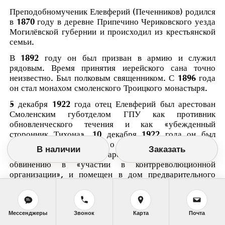
Преподобномученик Елевферий (Печенников) родился
в 1870 году в деревне Припечино Чериковского уезда
Могилёвской губернии и происходил из крестьянской
семьи.
В 1892 году он был призван в армию и служил
рядовым. Время принятия иерейского сана точно
неизвестно. Был полковым священником. С 1896 года
он стал монахом смоленского Троицкого монастыря.
5 декабря 1922 года отец Елевферий был арестован
Смоленским губотделом ГПУ как противник
обновленческого течения и как «убежденный
сторонник Тихона». 10 декабря 1922 года он был
освобожден с подпиской о невыезде. 20 марта 1924
В наличии
Заказать
года монах снова был арестован, на этот раз по
обвинению в «участии в контрреволюционной
организации», и помещен в дом предварительного
заключения в Смоленске. 3 апреля 1924 года
обвинение с него было снято и подписка о невыезде
отменена.
Мессенджеры
Звонок
Карта
Почта
26 февраля 1930 года последовал третий арест.