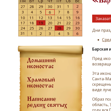
«Бар
Пн
Вт
Ср
Чт
Пт
Сб
Вс
1
2
27
28
29
30
31
3
4
5
7
8
9
6
10
11
12
13
14
15
16
Заказат
17
18
19
20
21
22
23
24
25
26
27
28
29
30
Дни праз
31
1
2
3
4
5
6
Сред
Барская 
Пред ико
Домашний
возвраще
иконостас
Эта икон
Санта-Ма
Храмовый
скрещены
иконостас
виде луч
Образ по
Написание
область, 
редких святых
году вся