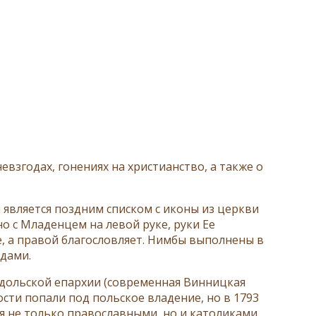
евзгодах, гонениях на христианство, а также о
является поздним списком с иконы из церкви
 с Младенцем на левой руке, руки Ее
е, а правой благословляет. Нимбы выполнены в
здами.
одольской епархии (современная Винницкая
ности попали под польское владение, но в 1793
ся не только православными, но и католиками.