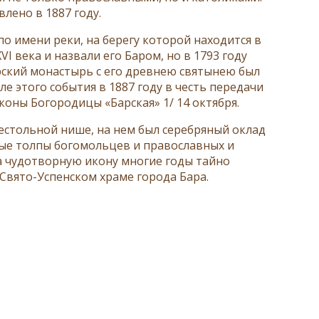
лено в 1887 году.
по имени реки, на берегу которой находится в
I века и назвали его Баром, но в 1793 году
арский монастырь с его древнею святынею был
ле этого события в 1887 году в честь передачи
оны Богородицы «Барская» 1/ 14 октября.
стольной нише, на нем был серебряный оклад
ные толпы богомольцев и православных и
а чудотворную икону многие годы тайно
 Свято-Успенском храме города Бара.