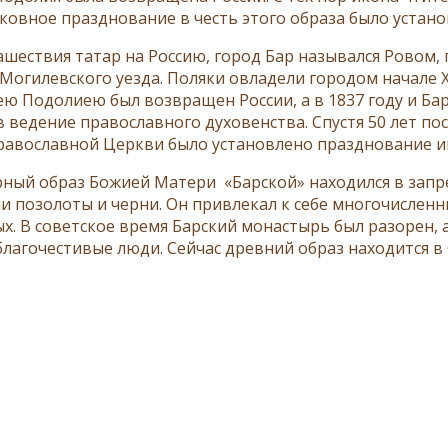
овное празднование в честь этого образа было установ
ашествия татар на Россию, город Бар назывался Ровом, 
Могилевского уезда. Поляки овладели городом начале XV
сею Подолиею был возвращен России, а в 1837 году и Б
 ведение православного духовенства. Спустя 50 лет пос
равославной Церкви было установлено празднование ик
ный образ Божией Матери «Барской» находился в запре
ми позолоты и черни. Он привлекал к себе многочислен
х. В советское время Барский монастырь был разорен, 
благочестивые люди. Сейчас древний образ находится в