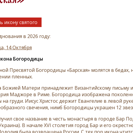
ская»
ь икону святого
днования в 2026 году:
а, 14 Октября
икона Богородицы
ной Пресвятой Богородицы «Барская» молятся в бедах, н
нии пленных.
а Божией Матери принадлежит Византийскому письму и 
рия Маджоре в Риме. Богородица изображена поколенно
 на груди. Иисус Христос держит Евангелие в левой рук
еобразного свечения, нимб Богородицы украшен 12 зве
лучил свое название в честь монастыря в городе Бар П
Украина). В начале XVI столетия город Бар и его окрест
 Подолия была возвращена России. С тех пор икона чтит