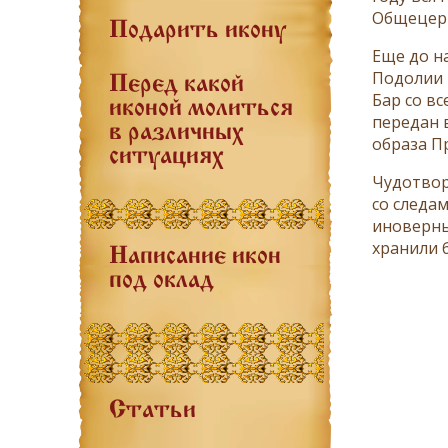
Общецерк
Подарить икону
Еще до н
Подолии 
Перед какой
Бар со в
иконой молиться
передан в
в различных
образа П
ситуациях
Чудотвор
со следа
иноверны
хранили 
Написание икон
под оклад
Статьи