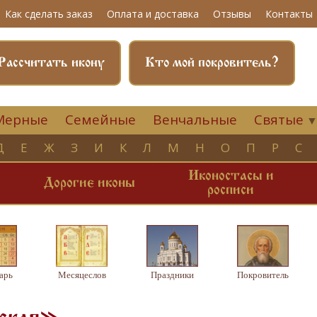
Как сделать заказ
Оплата и доставка
Отзывы
Контакты
Рассчитать икону
Кто мой покровитель?
Мерные
Семейные
Венчальные
Святые
Д
Е
Ж
З
И
К
Л
М
Н
О
П
Р
С
Иконостасы и
и
Дорогие иконы
росписи
арь
Месяцеслов
Праздники
Покровитель