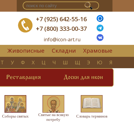
+7 (925) 642-55-16
+7 (800) 333-00-37
info@icon-art.ru
Живописные
Складни
Храмовые
▼
Т
У
Ф
Х
Ц
Ч
Ш
Щ
Э
Ю
Я
Реставрация
Доски для икон
Святые на всякую
Соборы святых
Словарь терминов
потребу