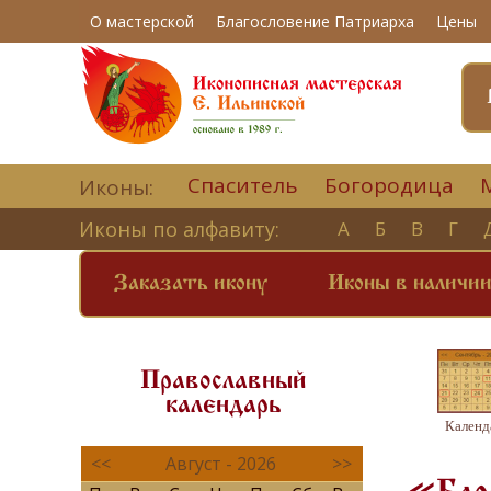
О мастерской
Благословение Патриарха
Цены
Спаситель
Богородица
Иконы:
Иконы по алфавиту:
А
Б
В
Г
Заказать икону
Иконы в наличи
Православный
календарь
Календ
<<
Август - 2026
>>