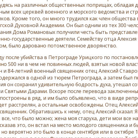
удясь на различных общественных поприщах, обладая д
ным всех церквей военного и морского ведомства и ст
ков. Кроме того, он много трудился как член общества 
гской Духовной Академии. Он был одним из тех 300 чел
ания Дома Романовых получили честь быть представл
нно-государственные деятели. Семейству отца Алексия С
ом, было даровано потомственное дворянство.
оду после убийства в Петрограде Урицкого по постанов
яно 500 ни в чем не повинных людей, взятых новой влас
н и 84-летний военный священник отец Алексий Ставров
содержался в одной из тюрем Петрограда, а затем был 
ия он сохранил удивительную бодрость духа, утешал с
и Святыми Дарами. Вскоре после перевода заключенны
построены в ряд, и им было объявлено, что в виде реп
дет расстрелян, а остальные освобождены. Отец Алексий
вященник. Обратившись к нему, отец Алексий сказал: Я 
 все, что было можно; жена моя старуха, дети мои все на 
 сказав это, он встал на место молодого священника и б
 но вероятно это было в конце сентября или в октябре 