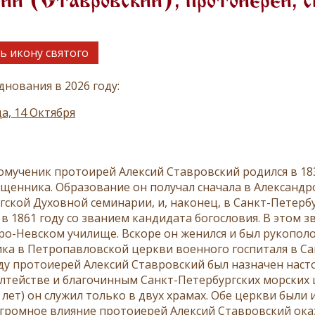
ий (Ставровский), протоиерей, 
ь икону святого
днования в 2026 году:
а, 14 Октября
мученик протоирей Алексий Ставровский родился в 183
ященника. Образование он получал сначала в Александр
гской Духовной семинарии, и, наконец, в Санкт-Петерб
 в 1861 году со званием кандидата богословия. В этом
ро-Невском училище. Вскоре он женился и был рукополо
ка в Петропавловской церкви военного госпиталя в Санк
оду протоиерей Алексий Ставровский был назначен наст
лтействе и благочинным Санкт-Петербургских морских ц
 лет) он служил только в двух храмах. Обе церкви были
Огромное влияние протоиерей Алексий Ставровский оказ