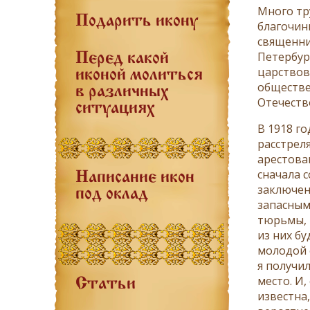
Много тр
Подарить икону
благочин
священни
Петербур
Перед какой
царствов
иконой молиться
обществе
в различных
Отечеств
ситуациях
В 1918 г
расстрел
арестова
сначала 
Написание икон
заключен
под оклад
запасным
тюрьмы, 
из них бу
молодой с
я получил
место. И,
Статьи
известна,