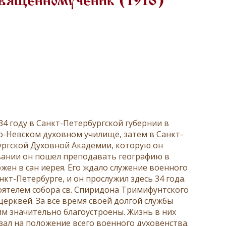
священномученик (1918)
4 году в Санкт-Петербургской губернии в
о-Невском духовном училище, затем в Санкт-
ургской Духовной Академии, которую он
 звании он пошел преподавать географию в
жен в сан иерея. Его ждало служение военного
т-Петербурге, и он прослужил здесь 34 года.
оятелем собора св. Спиридона Тримифунтского
ерквей. За все время своей долгой службы
 им значительно благоустроены. Жизнь в них
ал на положение всего военного духовенства.