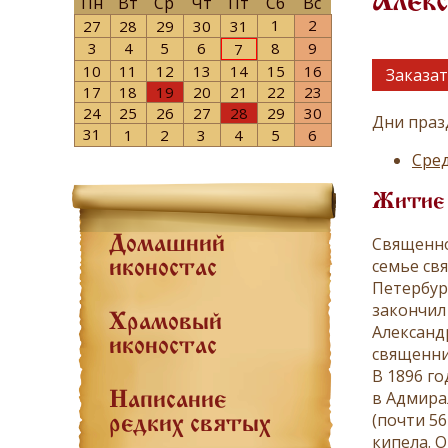
Алекс
Пн
Вт
Ср
Чт
Пт
Сб
Вс
1
2
27
28
29
30
31
3
4
5
6
8
9
7
10
11
12
13
14
15
16
Заказат
17
18
19
20
21
22
23
24
25
26
27
28
29
30
Дни праз
31
1
2
3
4
5
6
Сред
Житие
Священно
Домашний
семье св
иконостас
Петербур
закончил
Храмовый
Александ
иконостас
священни
В 1896 г
в Адмира
Написание
(почти 56
редких святых
кипела. 