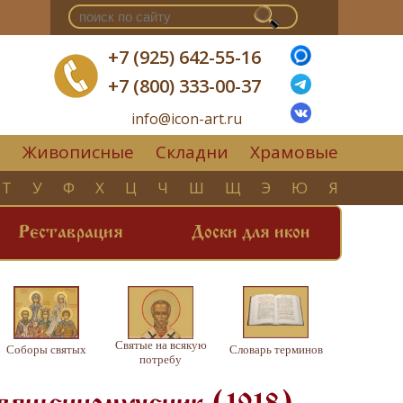
+7 (925) 642-55-16
+7 (800) 333-00-37
info@icon-art.ru
Живописные
Складни
Храмовые
▼
Т
У
Ф
Х
Ц
Ч
Ш
Щ
Э
Ю
Я
Реставрация
Доски для икон
Святые на всякую
Соборы святых
Словарь терминов
потребу