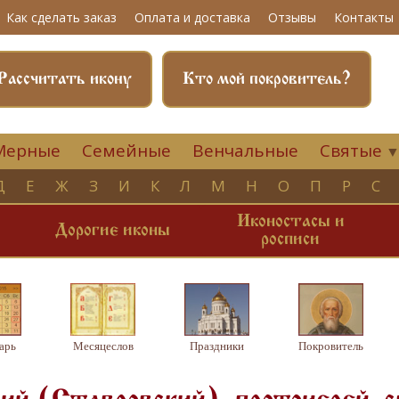
Как сделать заказ
Оплата и доставка
Отзывы
Контакты
Рассчитать икону
Кто мой покровитель?
Мерные
Семейные
Венчальные
Святые
Д
Е
Ж
З
И
К
Л
М
Н
О
П
Р
С
Иконостасы и
и
Дорогие иконы
росписи
арь
Месяцеслов
Праздники
Покровитель