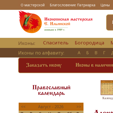
О мастерской
Благословение Патриарха
Цены
Спаситель
Богородица
Иконы:
Иконы по алфавиту:
А
Б
В
Г
Заказать икону
Иконы в наличи
Православный
календарь
Календ
<<
Август - 2026
>>