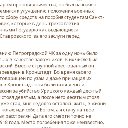
аром проповедничества, он был назначен
ремился к улучшению положения военных
по сбору средств на пособия студентам Санкт-
овек, которые в день трехсотлетия
енными Государю как выдающиеся
тавровского, за его заслуги перед
лению Петроградской ЧК за одну ночь было
тью в качестве заложников. В их числе был
ский. Вместе с группой арестованных он
переведен в Кронштадт. Во время своего
отоварищей по узам и даже причащал их
х в Кронштадт они были выведены из
рессии за убийство Урицкого каждый десятый
 стоял девятым, а после него десятым стоял
уже стар, мне недолго осталось жить; в жизни
ногах; иди себе с Богом, а я стану на твое
ыл расстрелян. Дата его смерти точно не
1918 года. Место погребения тоже неизвестно,