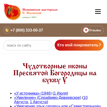
+7 (800) 333-00-37
Я
Отзывы
Кто мой покровитель?
Чудотворные иконы
Пресвятой Богородицы на
букву У
«У источника» (1946)
(
1 Июля
)
«Умиление» (Серафимо-Дивеевское)
(
10
Августа
,
1 Августа
)
«Умягчение злых сердец» или «Семистрельная»