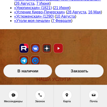
(
26 Августа
,
7 Июня
)
«Урюпинская» (1821)
(
21 Июня
)
«Успение Киево-Печерская»
(
28 Августа
,
16 Мая
)
«Устюженская» (1290)
(
10 Августа
)
«Утоли моя печали»
(
7 Февраля
)
В наличии
Заказать
НАШИ УСЛУГИ
Икона на заказ
Магазин готовых икон
Школа иконописи
Реставрация
Мессенджеры
Звонок
Карта
Почта
Статьи