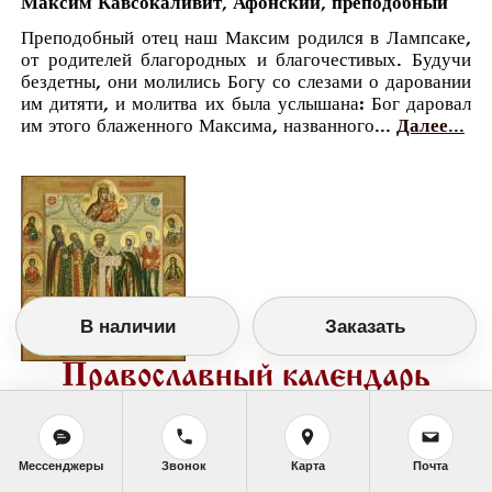
Максим Кавсокаливит, Афонский, преподобный
Преподобный отец наш Максим родился в Лампсаке,
от родителей благородных и благочестивых. Будучи
бездетны, они молились Богу со слезами о даровании
им дитяти, и молитва их была услышана: Бог даровал
им этого блаженного Максима, названного...
Далее...
В наличии
Заказать
Православный календарь
<<
Пятница, 26 Января (13 Января по старому
стилю)
>>
Мессенджеры
Звонок
Карта
Почта