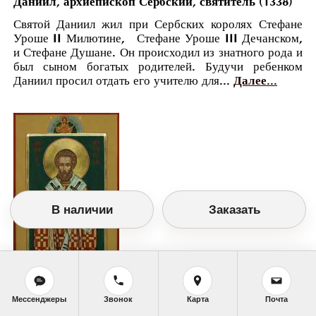
Даниил, архиепископ Сербский, святитель (1338)
Святой Даниил жил при Сербских королях Стефане
Уроше II Милютине, Стефане Уроше III Дечанском,
и Стефане Душане. Он происходил из знатного рода и
был сыном богатых родителей. Будучи ребенком
Даниил просил отдать его учителю для...
Далее...
В наличии
Заказать
Мессенджеры
Звонок
Карта
Почта