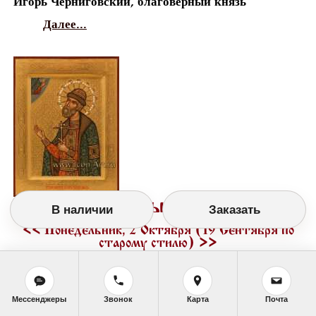
Игорь Черниговский, благоверный князь
Далее...
Православный календарь
В наличии
Заказать
<<
Понедельник, 2 Октября (19 Сентября по
старому стилю)
>>
Мессенджеры
Звонок
Карта
Почта
День памяти святых