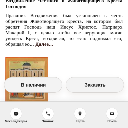
Воздвижение Честного и Животворящего Креста
Господня
Праздник Воздвижения был установлен в честь
обретения Животворящего Креста, на котором был
распят Господь наш Иисус Христос. Патриарх
Макарий I, с целью чтобы все верующие могли
увидеть Крест, воздвигал, то есть поднимал его,
обращая ко...
Далее...
В наличии
Заказать
Православный календарь
<<
Среда, 27 Сентября (14 Сентября по
Мессенджеры
Звонок
Карта
Почта
старому стилю)
>>