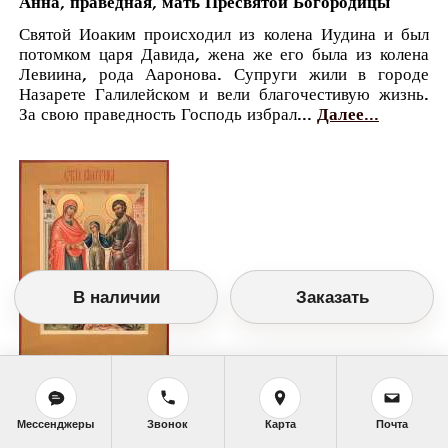
Анна, праведная, мать Пресвятой Богородицы
Святой Иоаким происходил из колена Иудина и был
потомком царя Давида, жена же его была из колена
Левиина, рода Ааронова. Супруги жили в городе
Назарете Галилейском и вели благочестивую жизнь.
За свою праведность Господь избрал...
Далее...
В наличии
Заказать
Православный календарь
<<
Пятница, 22 Сентября (9 Сентября по
старому стилю)
>>
Мессенджеры
Звонок
Карта
Почта