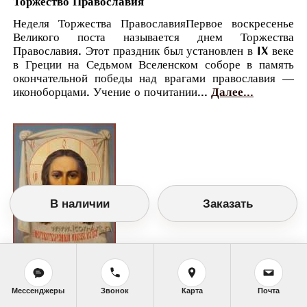
Торжество Православия
Неделя Торжества ПравославияПервое воскресенье
Великого поста называется днем Торжества
Православия. Этот праздник был установлен в IX веке
в Греции на Седьмом Вселенском соборе в память
окончательной победы над врагами православия —
иконоборцами. Учение о почитании...
Далее...
В наличии
Заказать
Православный календарь
Мессенджеры
Звонок
Карта
Почта
<<
Среда, 5 Апреля (23 Марта по старому
стилю)
>>