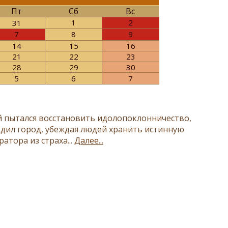
Пт
Сб
Вс
1
2
31
7
8
9
14
15
16
21
22
23
28
29
30
5
6
7
 пытался восстановить идолопоклонничество,
одил город, убеждая людей хранить истинную
атора из страха...
Далее...