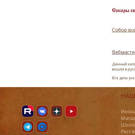
Соборы с
Собор вс
Вебмасте
Данный кале
вошли в рус
Все даты ук
НАШ
Икона
Магаз
Школ
Реста