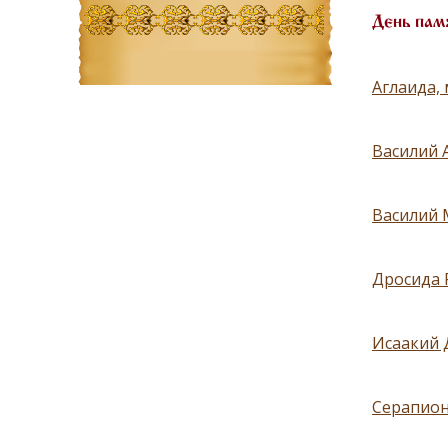
День пам
Аглаида,
Василий 
Василий 
Дросида 
Исаакий 
Серапион