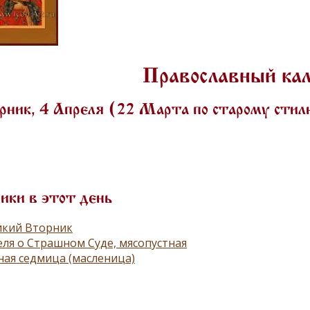
Православный ка
рник, 4 Апреля (22 Марта по старому сти
ики в этот день
икий Вторник
ля о Страшном Суде, мясопустная
ая седмица (масленица)