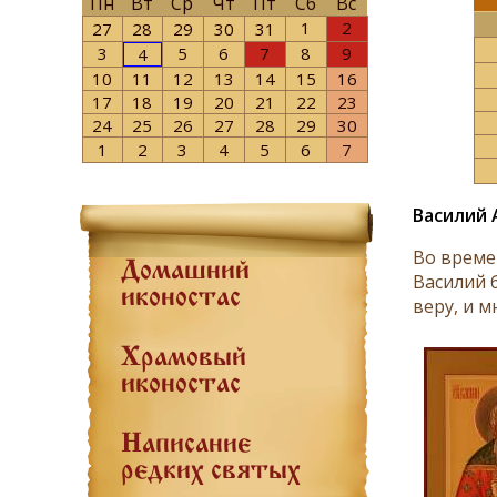
Пн
Вт
Ср
Чт
Пт
Сб
Вс
1
2
27
28
29
30
31
3
5
6
7
8
9
4
10
11
12
13
14
15
16
17
18
19
20
21
22
23
24
25
26
27
28
29
30
1
2
3
4
5
6
7
Василий 
Во време
Домашний
Василий 
иконостас
веру, и м
Храмовый
иконостас
Написание
редких святых