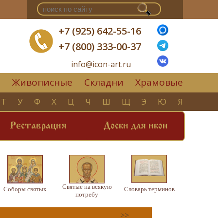
+7 (925) 642-55-16
+7 (800) 333-00-37
info@icon-art.ru
Живописные
Складни
Храмовые
▼
Т
У
Ф
Х
Ц
Ч
Ш
Щ
Э
Ю
Я
Реставрация
Доски для икон
Святые на всякую
Соборы святых
Словарь терминов
потребу
>>