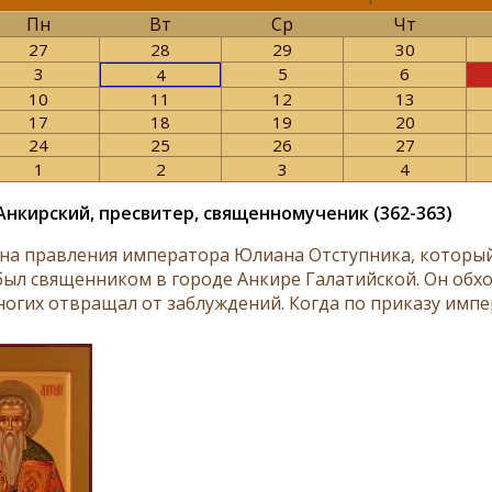
Пн
Вт
Ср
Чт
27
28
29
30
3
5
6
4
10
11
12
13
17
18
19
20
24
25
26
27
1
2
3
4
Анкирский, пресвитер, священномученик (362-363)
на правления императора Юлиана Отступника, который
был священником в городе Анкире Галатийской. Он обх
ногих отвращал от заблуждений. Когда по приказу импер