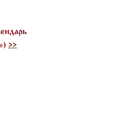
лендарь
лю)
>>