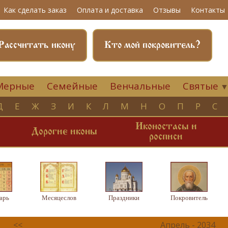
Как сделать заказ
Оплата и доставка
Отзывы
Контакты
Рассчитать икону
Кто мой покровитель?
Мерные
Семейные
Венчальные
Святые
Д
Е
Ж
З
И
К
Л
М
Н
О
П
Р
С
Иконостасы и
и
Дорогие иконы
росписи
арь
Месяцеслов
Праздники
Покровитель
<<
Апрель - 2034