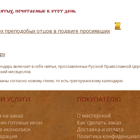
вятых, почитаемые в этот день
ех преподобых отцов в подвиге просиявших
ру
ндарь включает в себя святых, прославленных Русской Православной Церк
ский месяцеслов.
азаны согласно новому стилю, то есть григорианскому календарю.
И УСЛУГИ
ПОКУПАТЕЛЮ
 на заказ
О мастерской
ин готовых икон
Как сделать заказ
а иконописи
Доставка и оплата
врация
Политика конфиденциал