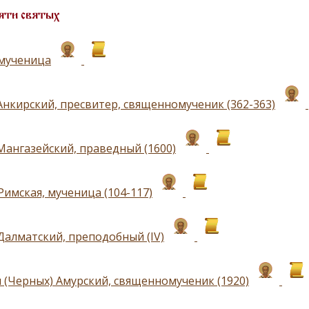
яти святых
 мученица
Анкирский, пресвитер, священномученик (362-363)
Мангазейский, праведный (1600)
Римская, мученица (104-117)
Далматский, преподобный (IV)
 (Черных) Амурский, священномученик (1920)