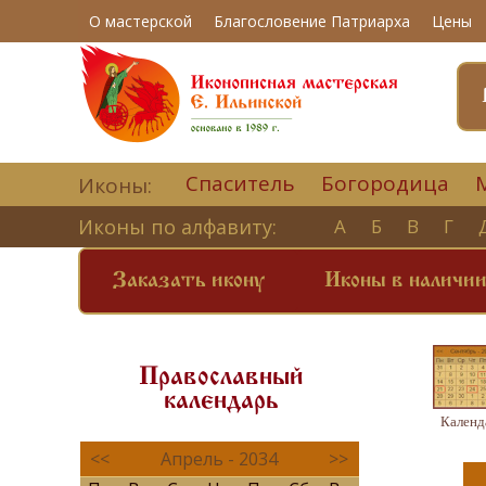
О мастерской
Благословение Патриарха
Цены
Спаситель
Богородица
Иконы:
Иконы по алфавиту:
А
Б
В
Г
Заказать икону
Иконы в наличи
Православный
календарь
Календ
<<
Апрель - 2034
>>