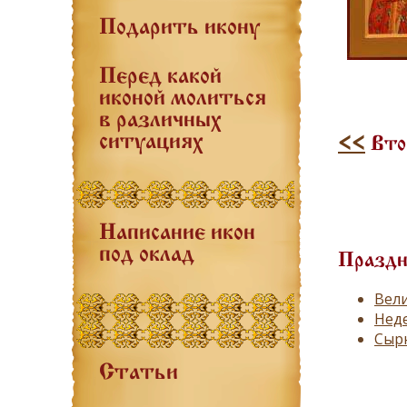
Подарить икону
Перед какой
иконой молиться
в различных
ситуациях
<<
Вто
Написание икон
под оклад
Праздн
Вел
Неде
Сырн
Статьи