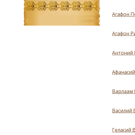
Агафон Пе
Агафон Ри
Антоний 
Афанасий
Варлаам 
Василий 
Геласий 