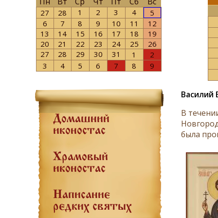
Пн
Вт
Ср
Чт
Пт
Сб
Вс
1
2
3
4
27
28
5
6
7
8
9
10
11
12
13
14
15
16
17
18
19
20
21
22
23
24
25
26
27
28
29
30
31
1
2
3
4
5
6
7
8
9
Василий 
В течени
Домашний
Новгород
иконостас
была про
Храмовый
иконостас
Написание
редких святых