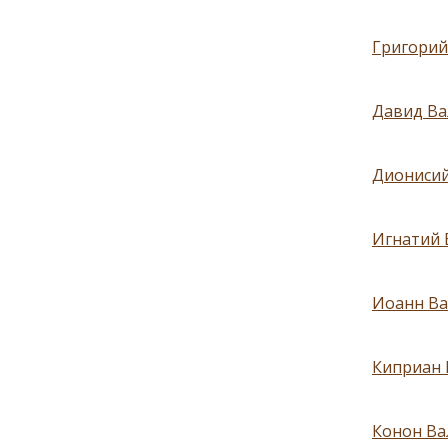
Григорий 
Давид Ва
Дионисий
Игнатий 
Иоанн Ва
Киприан 
Конон Ва