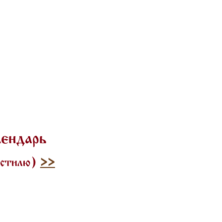
лендарь
у стилю)
>>