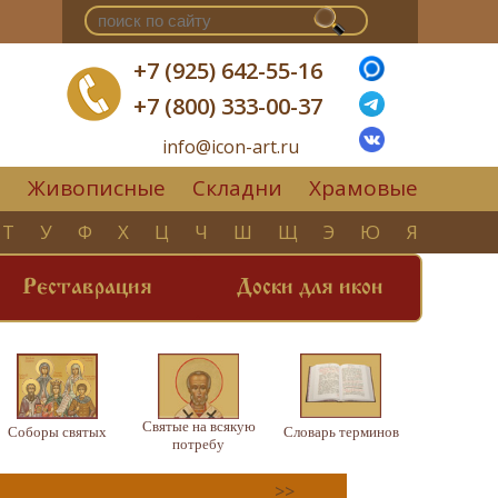
+7 (925) 642-55-16
+7 (800) 333-00-37
info@icon-art.ru
Живописные
Складни
Храмовые
▼
Т
У
Ф
Х
Ц
Ч
Ш
Щ
Э
Ю
Я
Реставрация
Доски для икон
Святые на всякую
Соборы святых
Словарь терминов
потребу
>>