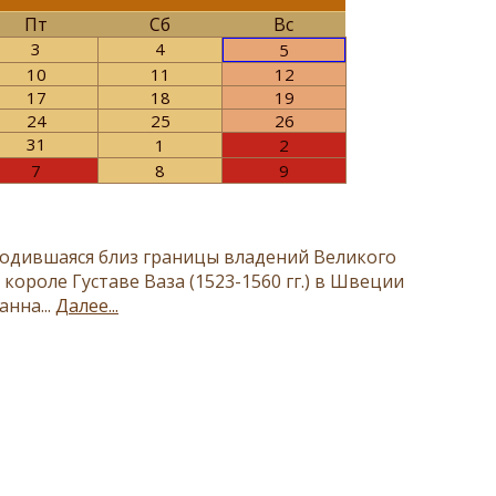
Пт
Сб
Вс
3
4
5
10
11
12
17
18
19
24
25
26
31
1
2
7
8
9
ходившаяся близ границы владений Великого
ороле Густаве Ваза (1523-1560 гг.) в Швеции
нна...
Далее...