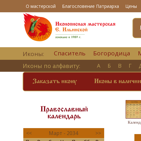
О мастерской
Благословение Патриарха
Цены
Спаситель
Богородица
Иконы:
Иконы по алфавиту:
А
Б
В
Г
Заказать икону
Иконы в наличи
Православный
календарь
Календ
<<
Март - 2034
>>