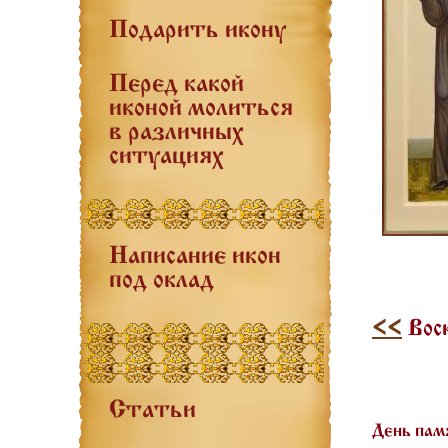
Подарить икону
Перед какой
иконой молиться
в различных
ситуациях
Написание икон
под оклад
<<
Воск
Статьи
День пам