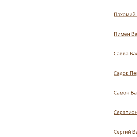
Пахомий 
Пимен Ва
Савва Ва
Садок Пе
Самон Ва
Серапион
Сергий В