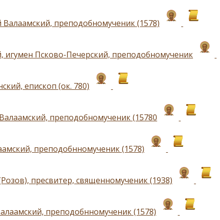
 Валаамский, преподобномученик (1578)
, игумен Псково-Печерский, преподобномученик
ский, епископ (ок. 780)
Валаамский, преподобномученик (15780
аамский, преподобнномученик (1578)
(Розов), пресвитер, священномученик (1938)
алаамский, преподобнномученик (1578)