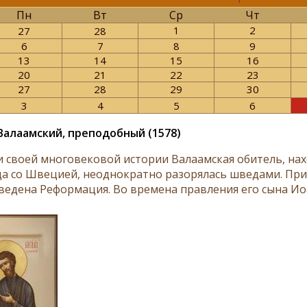
Пн
Вт
Ср
Чт
1
2
27
28
6
7
8
9
13
14
15
16
20
21
22
23
27
28
29
30
3
4
5
6
Валаамский, преподобный (1578)
и своей многовековой истории Валаамская обитель, на
а со Швецией, неоднократно разорялась шведами. При к
ведена Реформация. Во времена правления его сына Иоа