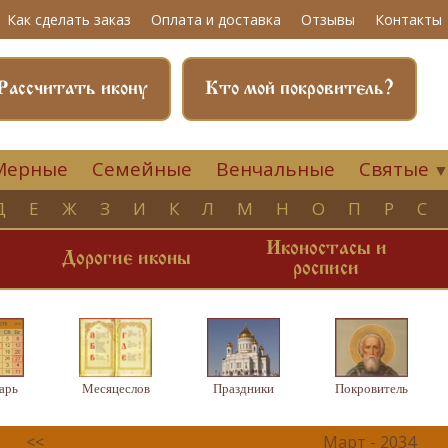
Как сделать заказ
Оплата и доставка
Отзывы
Контакты
Рассчитать икону
Кто мой покровитель?
Мерные
Семейные
Венчальные
Святые
Д
Е
Ж
З
И
К
Л
М
Н
О
П
Р
С
Иконостасы и
и
Дорогие иконы
росписи
арь
Месяцеслов
Праздники
Покровитель
<<
Март - 2034