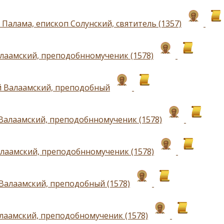
Палама, епископ Солунский, святитель (1357)
лаамский, преподобнномученик (1578)
 Валаамский, преподобный
Валаамский, преподобнномученик (1578)
лаамский, преподобнномученик (1578)
Валаамский, преподобный (1578)
лаамский, преподобномученик (1578)