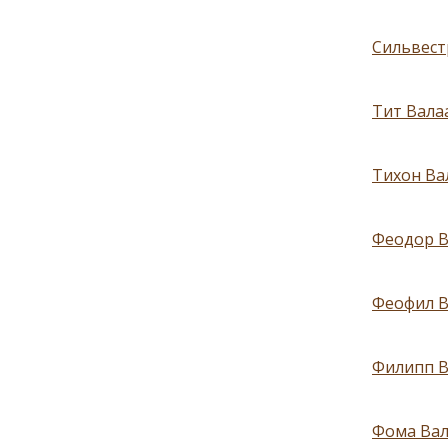
Сильвест
Тит Вала
Тихон Ва
Феодор В
Феофил В
Филипп В
Фома Вал