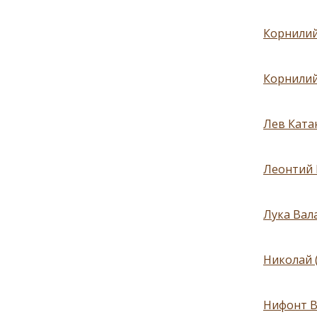
Корнилий
Корнилий
Лев Катан
Леонтий 
Лука Вал
Николай 
Нифонт В