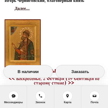
Игорь Черниговский, благоверный князь
Далее...
Православный календарь
В наличии
Заказать
<<
Воскресенье, 2 Октября (19 Сентября по
старому стилю)
>>
Мессенджеры
Звонок
Карта
Почта
День памяти святых