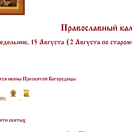
Православный ка
дельник, 15 Августа (2 Августа по старо
ся иконы Пресвятой Богородицы
ая»
яти святых