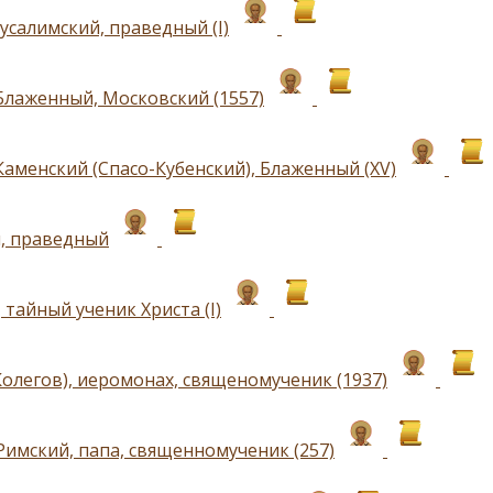
усалимский, праведный (I)
Блаженный, Московский (1557)
Каменский (Спасо-Кубенский), Блаженный (ХV)
, праведный
тайный ученик Христа (I)
Колегов), иеромонах, священомученик (1937)
Римский, папа, священномученик (257)