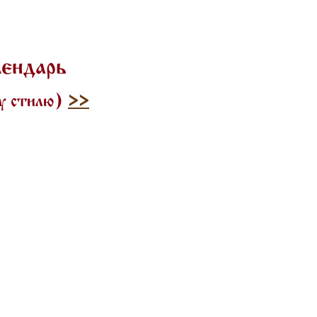
лендарь
му стилю)
>>