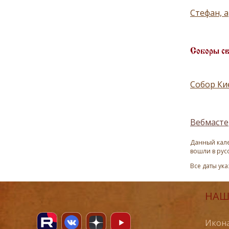
Стефан, а
Соборы с
Собор Ки
Вебмасте
Данный кале
вошли в рус
Все даты ук
НАШ
Икона