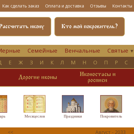
Как сделать заказ
Оплата и доставка
Отзывы
Контакты
Рассчитать икону
Кто мой покровитель?
Мерные
Семейные
Венчальные
Святые
Д
Е
Ж
З
И
К
Л
М
Н
О
П
Р
С
Иконостасы и
и
Дорогие иконы
росписи
арь
Месяцеслов
Праздники
Покровитель
<<
Август - 2033