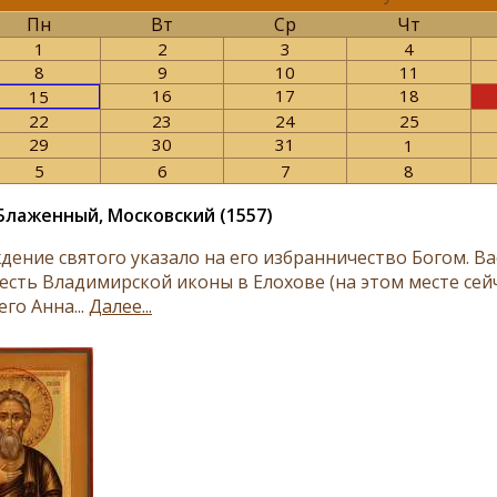
Пн
Вт
Ср
Чт
1
2
3
4
8
9
10
11
16
17
18
15
22
23
24
25
29
30
31
1
5
6
7
8
Блаженный, Московский (1557)
дение святого указало на его избранничество Богом. Ва
честь Владимирской иконы в Елохове (на этом месте сей
его Анна...
Далее...