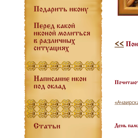
Подарить икону
Перед какой
иконой молиться
в различных
<<
Поне
ситуациях
Написание икон
Почитают
под оклад
«Ачаирск
Статьи
День пам