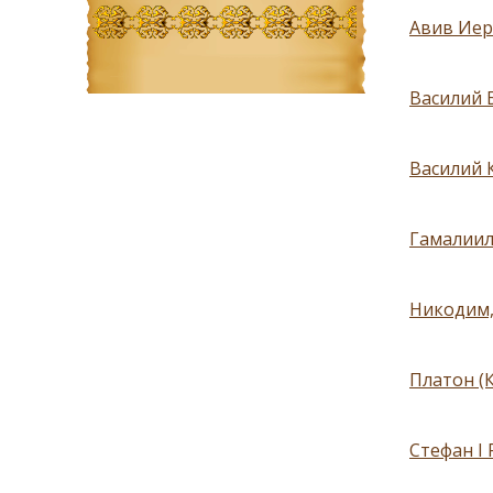
Авив Иер
Василий 
Василий 
Гамалиил
Никодим, 
Платон (
Стефан I 