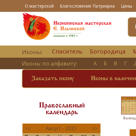
О мастерской
Благословение Патриарха
Цены
Спаситель
Богородица
Иконы:
Иконы по алфавиту:
А
Б
В
Г
Заказать икону
Иконы в наличи
Православный
календарь
Календ
<<
Август - 2033
>>