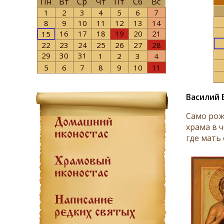
Пн
Вт
Ср
Чт
Пт
Сб
Вс
1
2
3
4
5
6
7
8
9
10
11
12
13
14
16
17
18
19
20
21
15
22
23
24
25
26
27
28
29
30
31
1
2
3
4
5
6
7
8
9
10
11
Василий 
Само рож
Домашний
храма в 
иконостас
где мать 
Храмовый
иконостас
Написание
редких святых