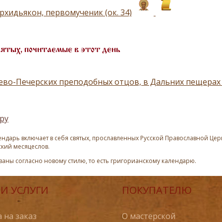
рхидьякон, первомученик (ок. 34)
вятых, почитаемые в этот день
ево-Печерских преподобных отцов, в Дальних пещера
ру
ндарь включает в себя святых, прославленных Русской Православной Церк
ский месяцеслов.
азаны согласно новому стилю, то есть григорианскому календарю.
И УСЛУГИ
ПОКУПАТЕЛЮ
 на заказ
О мастерской