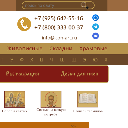
+7 (925) 642-55-16
+7 (800) 333-00-37
info@icon-art.ru
Живописные
Складни
Храмовые
▼
Т
У
Ф
Х
Ц
Ч
Ш
Щ
Э
Ю
Я
Реставрация
Доски для икон
Святые на всякую
Соборы святых
Словарь терминов
потребу
>>