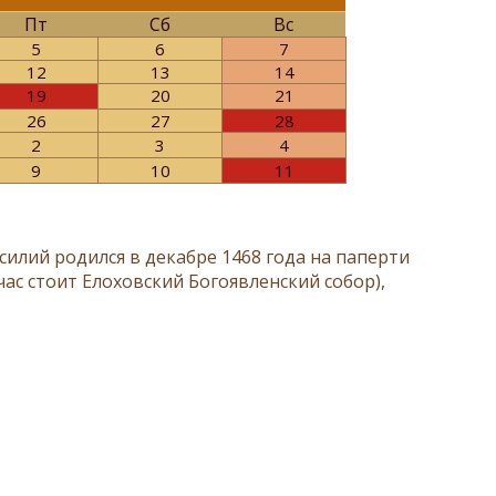
Пт
Сб
Вс
5
6
7
12
13
14
19
20
21
26
27
28
2
3
4
9
10
11
силий родился в декабре 1468 года на паперти
час стоит Елоховский Богоявленский собор),