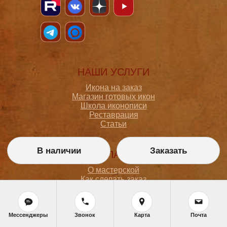
НАШИ УСЛУГИ
Икона на заказ
Магазин готовых икон
Школа иконописи
Реставрация
Статьи
В наличии
Заказать
ПОКУПАТЕЛЮ
О мастерской
Как сделать заказ
Доставка и оплата
Политика конфиденциальности
Согласие на обработку персональных данных
Политика обработки персональных данных
Мессенджеры
Звонок
Карта
Почта
Задать вопрос