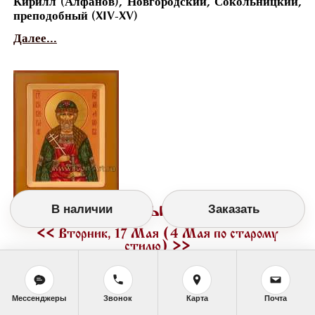
Кирилл (Алфанов), Новгородский, Сокольницкий,
преподобный (XIV-XV)
Далее...
Православный календарь
В наличии
Заказать
<<
Вторник, 17 Мая (4 Мая по старому
стилю)
>>
Мессенджеры
Звонок
Карта
Почта