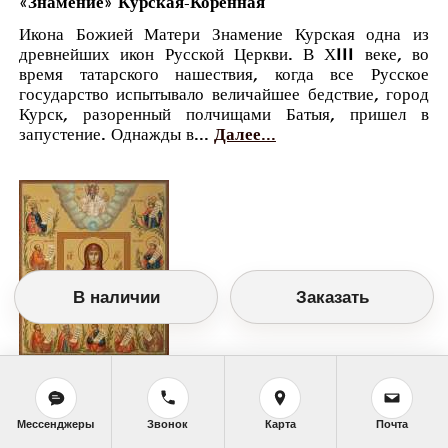
«Знамение» Курская-Коренная
Икона Божией Матери Знамение Курская одна из
древнейших икон Русской Церкви. В ХIII веке, во
время татарского нашествия, когда все Русское
государство испытывало величайшее бедствие, город
Курск, разоренный полчищами Батыя, пришел в
запустение. Однажды в...
Далее...
В наличии
Заказать
Православный календарь
<<
Суббота, 30 Апреля (17 Апреля по старому
стилю)
>>
Мессенджеры
Звонок
Карта
Почта