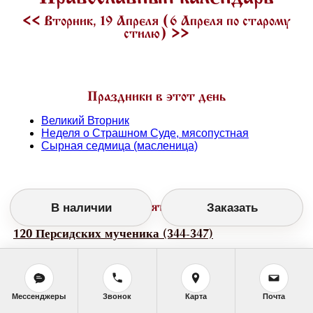
<<
Вторник, 19 Апреля (6 Апреля по старому
стилю)
>>
Праздники в этот день
Великий Вторник
Неделя о Страшном Суде, мясопустная
Сырная седмица (масленица)
В наличии
Заказать
День памяти святых
120 Персидских мученика (344-347)
Мессенджеры
Звонок
Карта
Почта