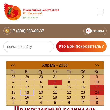
+7 (800) 333-00-37
Я
Отзывы
Кто мой покровитель?
<<
Апрель - 2033
>>
Пн
Вт
Ср
Чт
Пт
Сб
Вс
28
29
30
31
1
2
3
4
5
6
7
8
9
10
11
12
13
14
15
16
17
18
20
21
22
23
24
19
25
26
27
28
29
30
1
2
3
4
5
6
7
8
Православный календарь