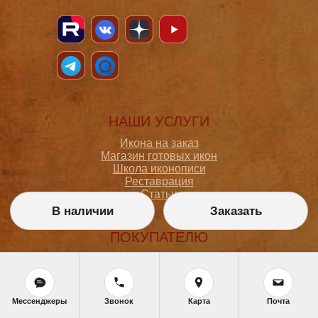
НАШИ УСЛУГИ
Икона на заказ
Магазин готовых икон
Школа иконописи
Реставрация
Статьи
В наличии
Заказать
ПОКУПАТЕЛЮ
О мастерской
Как сделать заказ
Доставка и оплата
Политика конфиденциальности
Мессенджеры
Звонок
Карта
Почта
Согласие на обработку персональных данных