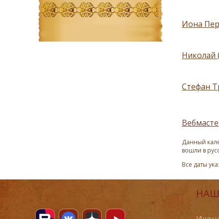
Иона Перс
Николай 
Стефан Тр
Вебмасте
Данный кале
вошли в рус
Все даты ук
НАШ