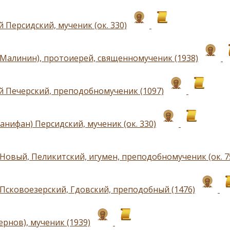
 Персидский, мученик (ок. 330)
(Малинин), протоиерей, священномученик (1938)
й Печерский, преподобномученик (1097)
анифан) Персидский, мученик (ок. 330)
Новый, Пеликитский, игумен, преподобномученик (ок. 7
Псковоезерский, Гдовский, преподобный (1476)
рнов), мученик (1939)