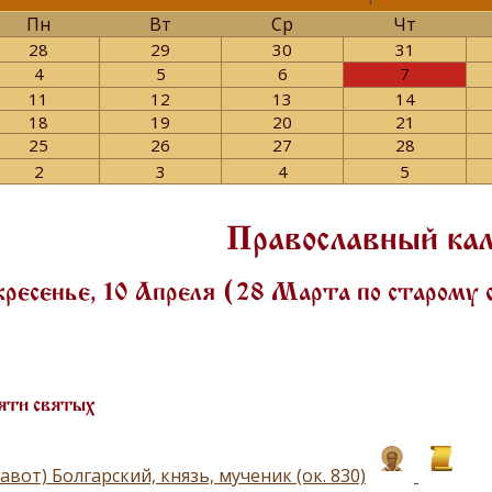
Пн
Вт
Ср
Чт
28
29
30
31
4
5
6
7
11
12
13
14
18
19
20
21
25
26
27
28
2
3
4
5
Православный ка
ресенье, 10 Апреля (28 Марта по старому
яти святых
авот) Болгарский, князь, мученик (ок. 830)