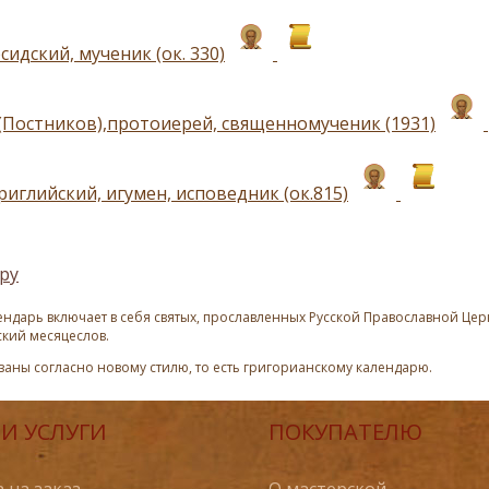
идский, мученик (ок. 330)
(Постников),протоиерей, священномученик (1931)
иглийский, игумен, исповедник (ок.815)
ру
ндарь включает в себя святых, прославленных Русской Православной Церк
ский месяцеслов.
азаны согласно новому стилю, то есть григорианскому календарю.
И УСЛУГИ
ПОКУПАТЕЛЮ