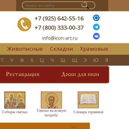
+7 (925) 642-55-16
+7 (800) 333-00-37
info@icon-art.ru
Живописные
Складни
Храмовые
▼
Т
У
Ф
Х
Ц
Ч
Ш
Щ
Э
Ю
Я
Реставрация
Доски для икон
Святые на всякую
Соборы святых
Словарь терминов
потребу
>>