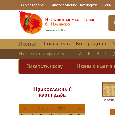
О мастерской
Благословение Патриарха
Цены
Спаситель
Богородица
Иконы:
Иконы по алфавиту:
А
Б
В
Г
Заказать икону
Иконы в наличи
Православный
календарь
Календ
<<
Апрель - 2033
>>