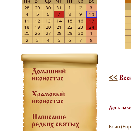
Пн
Вт
Ср
Чт
Пт
Сб
Вс
1
2
3
28
29
30
31
4
5
6
7
8
9
10
11
12
13
14
15
16
17
18
19
20
21
22
23
24
25
26
27
28
29
30
1
2
3
4
5
6
7
8
Домашний
<<
Воск
иконостас
Храмовый
иконостас
День пам
Написание
редких святых
Боян (Енр