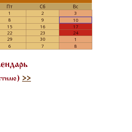
Пт
Сб
Вс
1
2
3
8
9
10
15
16
17
22
23
24
29
30
1
6
7
8
лендарь
 стилю)
>>