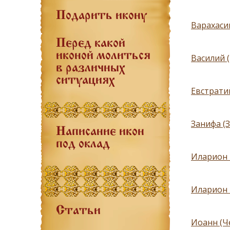
Подарить икону
Варахасий
Перед какой
иконой молиться
Василий 
в различных
ситуациях
Евстрати
Занифа (З
Написание икон
под оклад
Иларион 
Иларион 
Статьи
Иоанн (Че