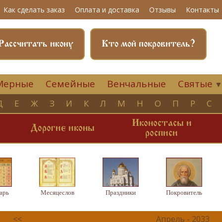
Как сделать заказ
Оплата и доставка
Отзывы
Контакты
Рассчитать икону
Кто мой покровитель?
Мерные
Семейные
Венчальные
Святые
Д
Е
Ж
З
И
К
Л
М
Н
О
П
Р
С
Иконостасы и
и
Дорогие иконы
росписи
арь
Месяцеслов
Праздники
Покровитель
<<
Апрель - 2033