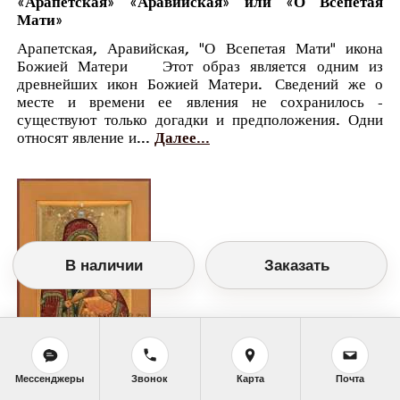
«Арапетская» «Аравийская» или «О Всепетая
Мати»
Арапетская, Аравийская, "О Всепетая Мати" икона
Божией Матери Этот образ является одним из
древнейших икон Божией Матери. Сведений же о
месте и времени ее явления не сохранилось -
существуют только догадки и предположения. Одни
относят явление и...
Далее...
В наличии
Заказать
Православный календарь
Мессенджеры
Звонок
Карта
Почта