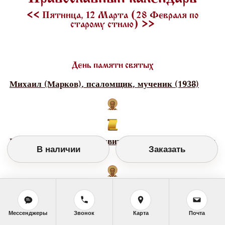
<<
Пятница, 12 Марта (28 Февраля по
старому стилю)
>>
День памяти святых
Михаил (Марков), псаломщик, мученик (1938)
Петр (Успенский), пресвитер, священномученник
В наличии
Заказать
(1938)
Прокопий Декаполит, преподобный (ок. 750)
Мессенджеры
Звонок
Карта
Почта