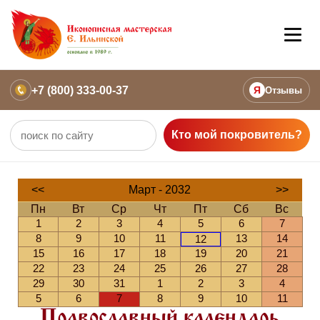
+7 (800) 333-00-37
Я
Отзывы
Кто мой покровитель?
<<
Март - 2032
>>
Пн
Вт
Ср
Чт
Пт
Сб
Вс
1
2
3
4
5
6
7
8
9
10
11
13
14
12
15
16
17
18
19
20
21
22
23
24
25
26
27
28
29
30
31
1
2
3
4
5
6
7
8
9
10
11
Православный календарь