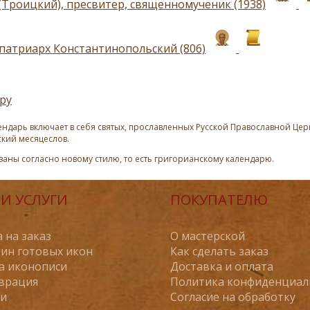
(Троицкий), пресвитер, священномученик (1938)
 патриарх Константинопольский (806)
ру
ндарь включает в себя святых, прославленных Русской Православной Церк
ский месяцеслов.
азаны согласно новому стилю, то есть григорианскому календарю.
И УСЛУГИ
ПОКУПАТЕЛЮ
 на заказ
О мастерской
ин готовых икон
Как сделать заказ
а иконописи
Доставка и оплата
врация
Политика конфиденциал
ьи
Согласие на обработку