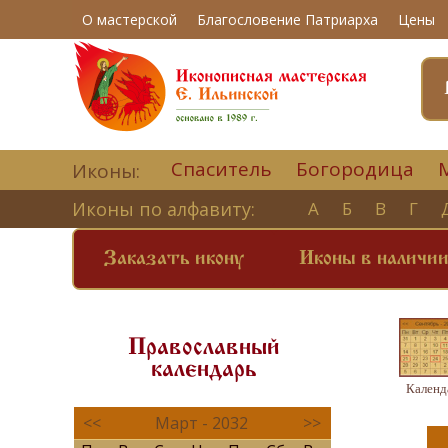
О мастерской
Благословение Патриарха
Цены
Спаситель
Богородица
Иконы:
Иконы по алфавиту:
А
Б
В
Г
Заказать икону
Иконы в наличи
Православный
календарь
Календ
<<
Март - 2032
>>