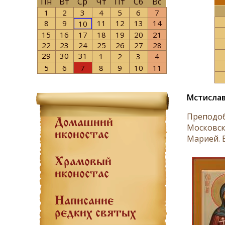
Пн
Вт
Ср
Чт
Пт
Сб
Вс
1
2
3
4
5
6
7
8
9
11
12
13
14
10
15
16
17
18
19
20
21
22
23
24
25
26
27
28
29
30
31
1
2
3
4
5
6
7
8
9
10
11
Мстислав
Преподоб
Домашний
Московск
иконостас
Марией. 
Храмовый
иконостас
Написание
редких святых