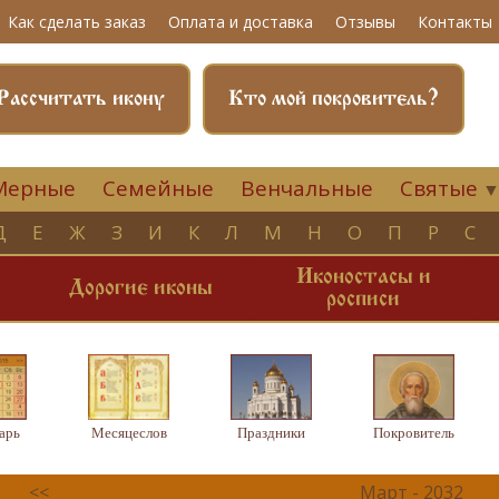
Как сделать заказ
Оплата и доставка
Отзывы
Контакты
Рассчитать икону
Кто мой покровитель?
Мерные
Семейные
Венчальные
Святые
Д
Е
Ж
З
И
К
Л
М
Н
О
П
Р
С
Иконостасы и
и
Дорогие иконы
росписи
арь
Месяцеслов
Праздники
Покровитель
<<
Март - 2032