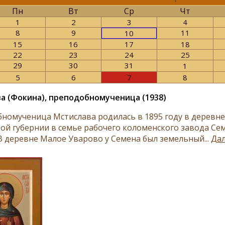
Пн
Вт
Ср
Чт
1
2
3
4
8
9
11
10
15
16
17
18
22
23
24
25
29
30
31
1
5
6
7
8
а (Фокина), преподобномученица (1938)
номученица Мстислава родилась в 1895 году в деревн
ой губернии в семье рабочего коломенского завода Се
В деревне Малое Уварово у Семена был земельный...
Дал