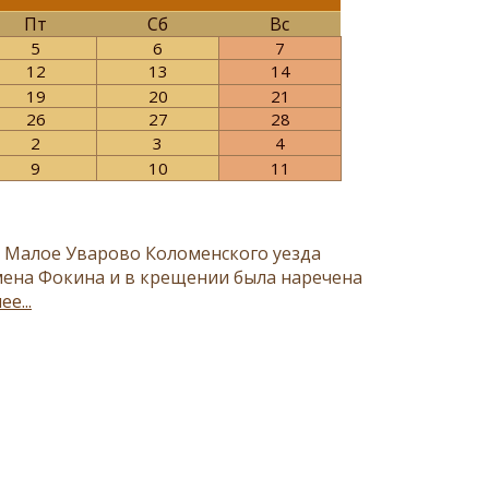
Пт
Сб
Вс
5
6
7
12
13
14
19
20
21
26
27
28
2
3
4
9
10
11
е Малое Уварово Коломенского уезда
мена Фокина и в крещении была наречена
ее...