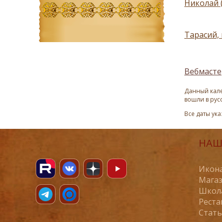
Николай 
Тарасий,
Вебмасте
Данный кале
вошли в рус
Все даты ук
НАШ
Икона
Магаз
Школ
Реста
Стат