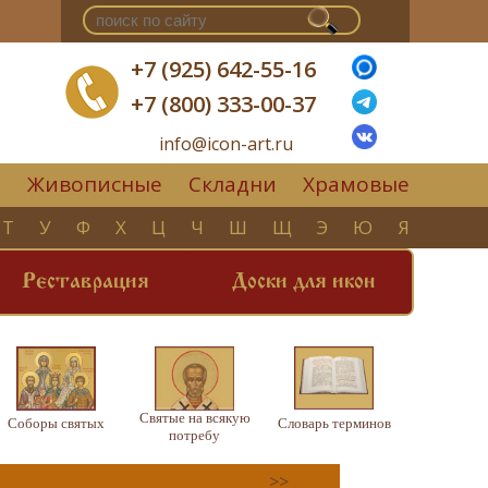
+7 (925) 642-55-16
+7 (800) 333-00-37
info@icon-art.ru
Живописные
Складни
Храмовые
▼
Т
У
Ф
Х
Ц
Ч
Ш
Щ
Э
Ю
Я
Реставрация
Доски для икон
Святые на всякую
Соборы святых
Словарь терминов
потребу
>>