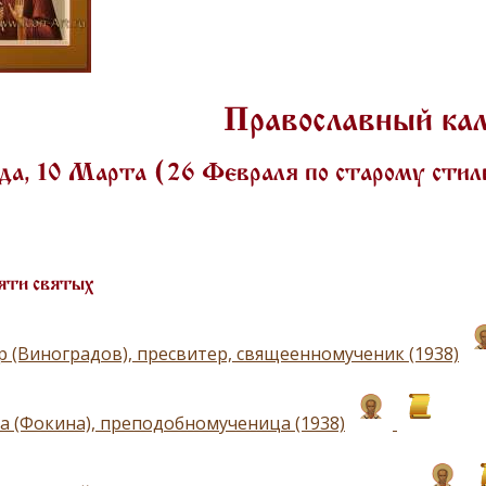
Православный ка
да, 10 Марта (26 Февраля по старому сти
яти святых
р (Виноградов), пресвитер, свящеенномученик (1938)
а (Фокина), преподобномученица (1938)