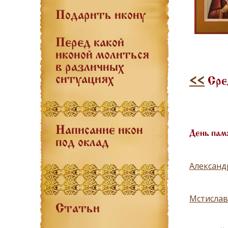
Подарить икону
Перед какой
иконой молиться
в различных
ситуациях
<<
Сре
Написание икон
День пам
под оклад
Александ
Мстислав
Статьи