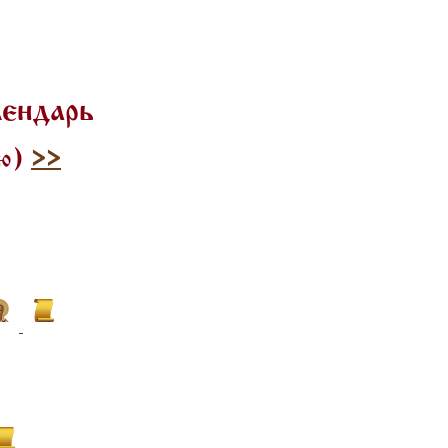
лендарь
лю)
>>