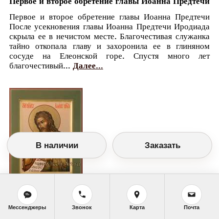
Первое и второе обретение главы Иоанна Предтечи
Первое и второе обретение главы Иоанна Предтечи
После усекновения главы Иоанна Предтечи Иродиада
скрыла ее в нечистом месте. Благочестивая служанка
тайно откопала главу и захоронила ее в глиняном
сосуде на Елеонской горе. Спустя много лет
благочестивый...
Далее...
В наличии
Заказать
Православный календарь
Мессенджеры
Звонок
Карта
Почта
<<
Вторник, 9 Марта (25 Февраля по старому
стилю)
>>