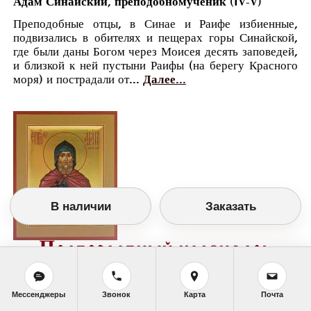
Адам Синайский, преподобномученик (IV-V)
Преподобные отцы, в Синае и Раифе избиенные,
подвизались в обителях и пещерах горы Синайской,
где были даны Богом через Моисея десять заповедей,
и близкой к ней пустыни Раифы (на берегу Красного
моря) и пострадали от...
Далее...
В наличии
Заказать
Православный календарь
<<
Вторник, 27 Января (14 Января по старому
стилю)
>>
Мессенджеры
Звонок
Карта
Почта