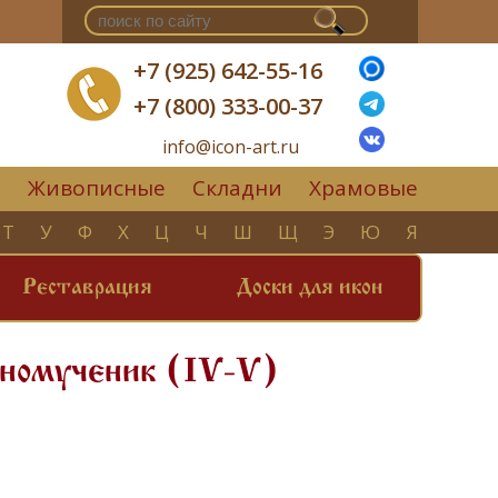
+7 (925) 642-55-16
+7 (800) 333-00-37
info@icon-art.ru
Живописные
Складни
Храмовые
▼
Т
У
Ф
Х
Ц
Ч
Ш
Щ
Э
Ю
Я
Реставрация
Доски для икон
бномученик (IV-V)