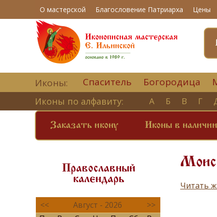
О мастерской
Благословение Патриарха
Цены
Спаситель
Богородица
Иконы:
Иконы по алфавиту:
А
Б
В
Г
Заказать икону
Иконы в наличи
Моис
Православный
календарь
Читать ж
<<
Август - 2026
>>