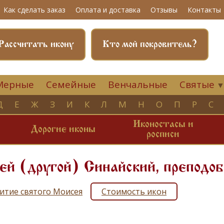
Как сделать заказ
Оплата и доставка
Отзывы
Контакты
Рассчитать икону
Кто мой покровитель?
Мерные
Семейные
Венчальные
Святые
Д
Е
Ж
З
И
К
Л
М
Н
О
П
Р
С
Иконостасы и
и
Дорогие иконы
росписи
ей (другой) Синайский, преподо
итие святого Моисея
Стоимость икон