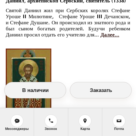
Даниил, архиепископ Сербский, святитель (1338)
Святой Даниил жил при Сербских королях Стефане
Уроше II Милютине, Стефане Уроше III Дечанском,
и Стефане Душане. Он происходил из знатного рода и
был сыном богатых родителей. Будучи ребенком
Даниил просил отдать его учителю для...
Далее...
В наличии
Заказать
Мессенджеры
Звонок
Карта
Почта