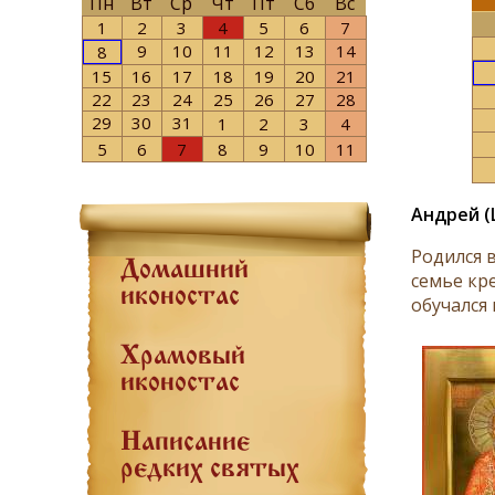
Пн
Вт
Ср
Чт
Пт
Сб
Вс
1
2
3
4
5
6
7
9
10
11
12
13
14
8
15
16
17
18
19
20
21
22
23
24
25
26
27
28
29
30
31
1
2
3
4
5
6
7
8
9
10
11
Андрей (
Родился 
Домашний
семье кре
иконостас
обучался 
Храмовый
иконостас
Написание
редких святых