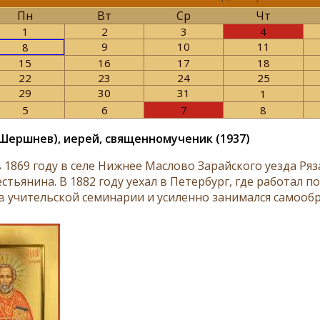
Пн
Вт
Ср
Чт
1
2
3
4
9
10
11
8
15
16
17
18
22
23
24
25
29
30
31
1
5
6
7
8
Шершнев), иерей, священномученик (1937)
в 1869 году в селе Нижнее Маслово Зарайского уезда Ряз
стьянина. В 1882 году уехал в Петербург, где работал 
в учительской семинарии и усиленно занимался самообра