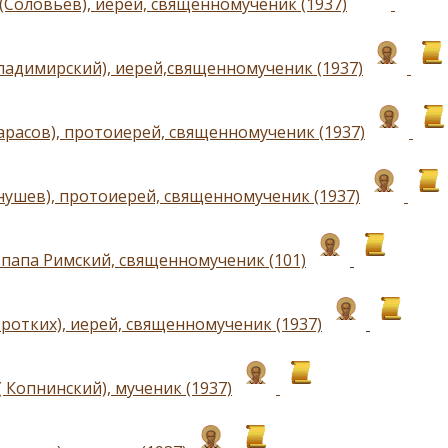
(Соловьев), иерей, священномученик (1937)
ладимирский), иерей,священномученик (1937)
арасов), протоиерей, священномученик (1937)
нушев), протоиерей, священномученик (1937)
 папа Римский, священномученик (101)
оротких), иерей, священномученик (1937)
 Копнинский), мученик (1937)