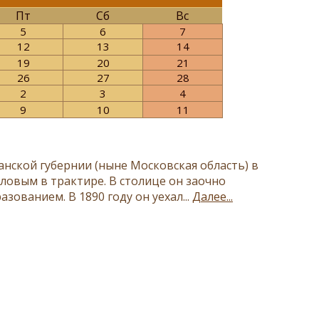
Пт
Сб
Вс
5
6
7
12
13
14
19
20
21
26
27
28
2
3
4
9
10
11
анской губернии (ныне Московская область) в
половым в трактире. В столице он заочно
зованием. В 1890 году он уехал...
Далее...