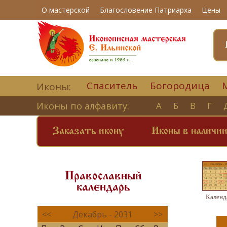
О мастерской
Благословение Патриарха
Цены
Спаситель
Богородица
Иконы:
Иконы по алфавиту:
А
Б
В
Г
Заказать икону
Иконы в наличи
Православный
календарь
Календ
<<
Декабрь - 2031
>>