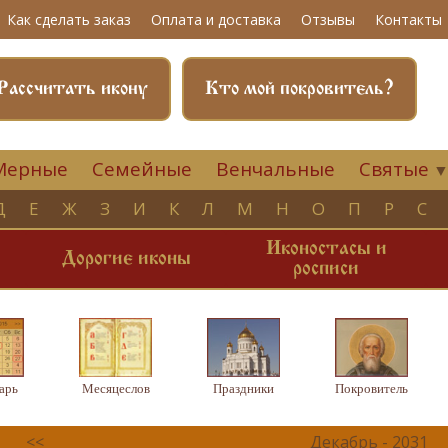
Как сделать заказ
Оплата и доставка
Отзывы
Контакты
Рассчитать икону
Кто мой покровитель?
Мерные
Семейные
Венчальные
Святые
Д
Е
Ж
З
И
К
Л
М
Н
О
П
Р
С
Иконостасы и
и
Дорогие иконы
росписи
арь
Месяцеслов
Праздники
Покровитель
<<
Декабрь - 2031