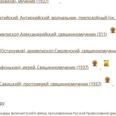
зовков), мученик (1937)
атийский, Антиохийский, молчальник, преподобный (ок. 
хиепископ Александрийский, священномученик (311)
(Остроумов), архиепископ Смоленский, священномучени
Афонькин), иерей, Священномученик (1937)
(Савицкий), протоиерей, священномученик (1937)
ру
ндарь включает в себя святых, прославленных Русской Православной Церк