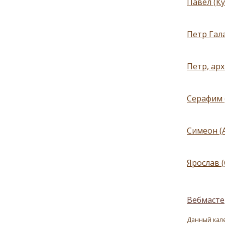
Павел (Ку
Петр Гал
Петр, ар
Серафим 
Симеон (
Ярослав 
Вебмасте
Данный кале