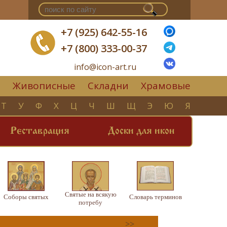
+7 (925) 642-55-16
+7 (800) 333-00-37
info@icon-art.ru
Живописные
Складни
Храмовые
▼
Т
У
Ф
Х
Ц
Ч
Ш
Щ
Э
Ю
Я
Реставрация
Доски для икон
Святые на всякую
Соборы святых
Словарь терминов
потребу
>>