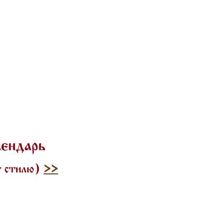
лендарь
у стилю)
>>