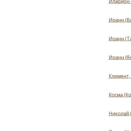
Иларион 
Иоанн (В
Иоанн (Т
Иоанн (Я
Климент,
Косма (К
Николай (