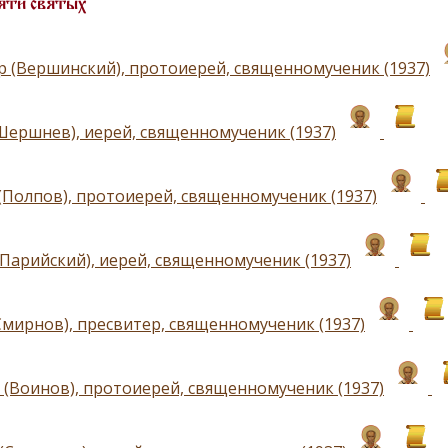
яти святых
р (Вершинский), протоиерей, священномученик (1937)
Шершнев), иерей, священномученик (1937)
(Полпов), протоиерей, священномученик (1937)
(Парийский), иерей, священномученик (1937)
Смирнов), пресвитер, священномученик (1937)
 (Воинов), протоиерей, священномученик (1937)