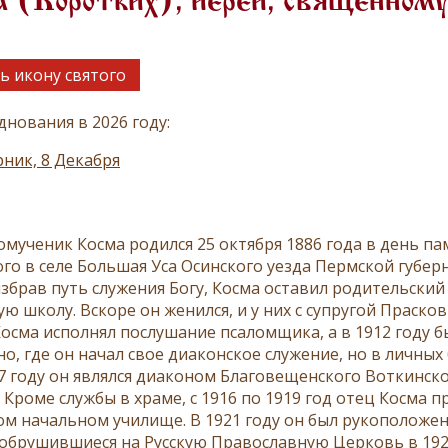
 (Коротких), иерей, священном
ь икону святого
днования в 2026 году:
ник, 8 Декабря
мученик Косма родился 25 октября 1886 года в день п
го в селе Большая Уса Осинского уезда Пермской губер
збрав путь служения Богу, Косма оставил родительский 
ую школу. Вскоре он женился, и у них с супругой Праск
 Косма исполнял послушание псаломщика, а в 1912 году 
о, где он начал свое диаконское служение, но в личных
17 году он являлся диаконом Благовещенского Воткинско
. Кроме службы в храме, с 1916 по 1919 год отец Косма
м начальном училище. В 1921 году он был рукоположен
 обрушившиеся на Русскую Православную Церковь в 1920-