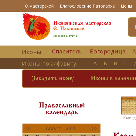
О мастерской
Благословение Патриарха
Цены
Спаситель
Богородица
Иконы:
Иконы по алфавиту:
А
Б
В
Г
Заказать икону
Иконы в наличи
Православный
календарь
Календ
<<
Август - 2026
>>