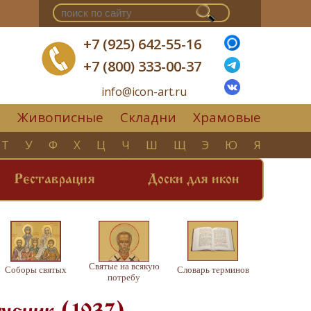
+7 (925) 642-55-16
+7 (800) 333-00-37
info@icon-art.ru
Живописные
Складни
Храмовые
▼
Т
У
Ф
Х
Ц
Ч
Ш
Щ
Э
Ю
Я
Реставрация
Доски для икон
Святые на всякую
Соборы святых
Словарь терминов
потребу