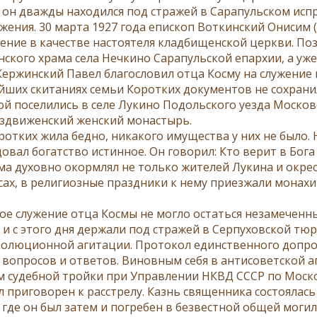
у он дважды находился под стражей в Сарапульском ис
ужения. 30 марта 1927 года епископ Воткинский Онисим
жение в качестве настоятеля кладбищенской церкви. П
нского храма села Нечкино Сарапульской епархии, а уже
Кержинский Павел благословил отца Косму на служение
йших скитаниях семьи Коротких документов не сохранил
ой поселились в селе Лукино Подольского уезда Москов
здвиженский женский монастырь.
ротких жила бедно, никакого имущества у них не было. 
овал богатство истинное. Он говорил: Кто верит в Бога
ма духовно окормлял не только жителей Лукина и окрес
сах, в религиозные праздники к нему приезжали монах
ое служение отца Космы не могло остаться незамеченны
а и с этого дня держали под стражей в Серпуховской т
олюционной агитации. Протокол единственного допроса
 вопросов и ответов. Виновным себя в антисоветской а
 судебной тройки при Управлении НКВД СССР по Москов
л приговорен к расстрелу. Казнь священника состоялась
 где он был затем и погребен в безвестной общей могил