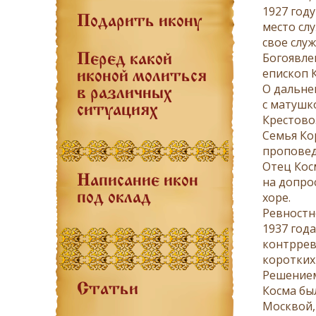
1927 год
Подарить икону
место сл
свое слу
Богоявле
Перед какой
епископ 
иконой молиться
О дальне
в различных
с матушк
ситуациях
Крестово
Семья Ко
проповед
Отец Кос
Написание икон
на допро
хоре.
под оклад
Ревностн
1937 год
контррев
коротких
Решением
Статьи
Косма бы
Москвой,