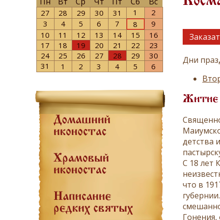
Косма
Пн
Вт
Ср
Чт
Пт
Сб
Вс
1
2
27
28
29
30
31
3
4
5
6
7
9
8
10
11
12
13
14
15
16
Заказат
17
18
19
20
21
22
23
24
25
26
27
28
29
30
Дни праз
31
1
2
3
4
5
6
Втор
Житие
Священно
Домашний
Маиумско
иконостас
детства и
пастырск
Храмовый
С 18 лет
иконостас
неизвестн
что в 19
губернии
Написание
смешанно
редких святых
Гонения,