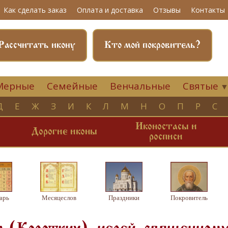
Как сделать заказ
Оплата и доставка
Отзывы
Контакты
Рассчитать икону
Кто мой покровитель?
Мерные
Семейные
Венчальные
Святые
Д
Е
Ж
З
И
К
Л
М
Н
О
П
Р
С
Иконостасы и
и
Дорогие иконы
росписи
арь
Месяцеслов
Праздники
Покровитель