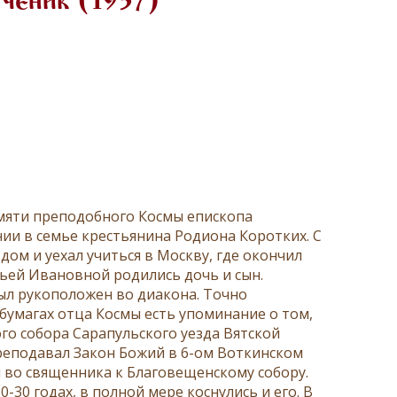
ученик (1937)
амяти преподобного Космы епископа
нии в семье крестьянина Родиона Коротких. С
дом и уехал учиться в Москву, где окончил
овьей Ивановной родились дочь и сын.
был рукоположен во диакона. Точно
 бумагах отца Космы есть упоминание о том,
го собора Сарапульского уезда Вятской
 преподавал Закон Божий в 6-ом Воткинском
 во священника к Благовещенскому собору.
30 годах, в полной мере коснулись и его. В