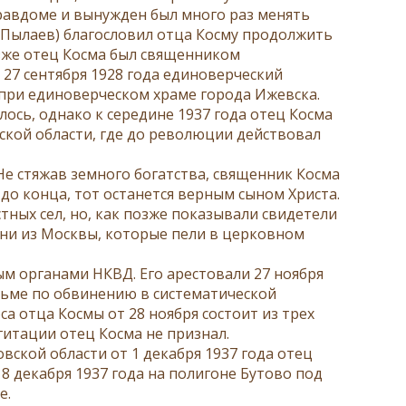
правдоме и вынужден был много раз менять
 (Пылаев) благословил отца Косму продолжить
озже отец Косма был священником
 27 сентября 1928 года единоверческий
 при единоверческом храме города Ижевска.
ось, однако к середине 1937 года отец Косма
ской области, где до революции действовал
Не стяжав земного богатства, священник Косма
 до конца, тот останется верным сыном Христа.
тных сел, но, как позже показывали свидетели
ини из Москвы, которые пели в церковном
м органами НКВД. Его арестовали 27 ноября
юрьме по обвинению в систематической
 отца Космы от 28 ноября состоит из трех
гитации отец Косма не признал.
ской области от 1 декабря 1937 года отец
 8 декабря 1937 года на полигоне Бутово под
е.