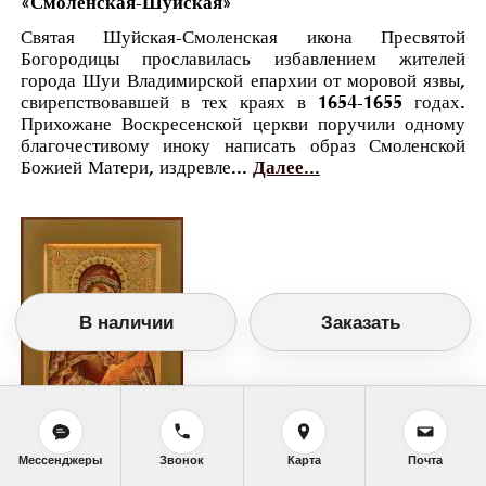
«Смоленская-Шуйская»
Святая Шуйская-Смоленская икона Пресвятой
Богородицы прославилась избавлением жителей
города Шуи Владимирской епархии от моровой язвы,
свирепствовавшей в тех краях в 1654-1655 годах.
Прихожане Воскресенской церкви поручили одному
благочестивому иноку написать образ Смоленской
Божией Матери, издревле...
Далее...
В наличии
Заказать
Православный календарь
Мессенджеры
Звонок
Карта
Почта