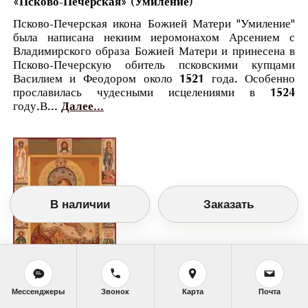
«Псково-Печерская» (Умиление)
Псково-Печерская икона Божией Матери "Умиление"
была написана некиим иеромонахом Арсением с
Владимирского образа Божией Матери и принесена в
Псково-Печерскую обитель псковскими купцами
Василием и Феодором около 1521 года. Особенно
прославилась чудесными исцелениями в 1524
году.В...
Далее...
В наличии
Заказать
Православный календарь
Мессенджеры
Звонок
Карта
Почта
<<
Понедельник, 20 Октября (7 Октября по