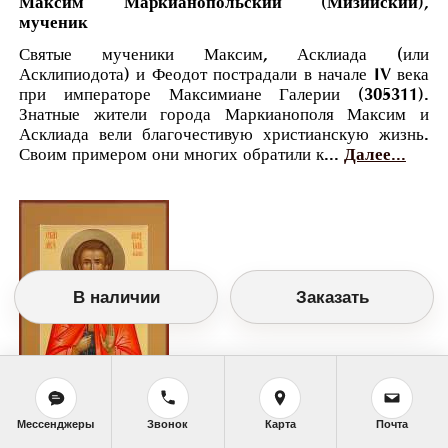
Максим Маркианопольский (Мизийский),
мученик
Святые мученики Максим, Асклиада (или
Асклипиодота) и Феодот пострадали в начале IV века
при императоре Максимиане Галерии (305311).
Знатные жители города Маркианополя Максим и
Асклиада вели благочестивую христианскую жизнь.
Своим примером они многих обратили к...
Далее...
В наличии
Заказать
Православный календарь
Мессенджеры
Звонок
Карта
Почта